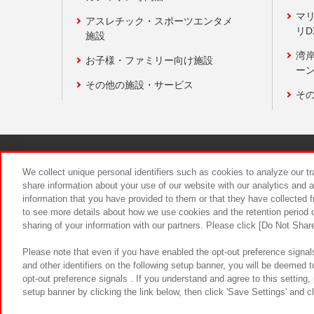
マ
アスレチック・スポーツエンタメ
リD
施設
湾
お子様・ファミリー向け施設
ーン
その他の施設・サービス
そ
関連会社
サステナビリティ
We collect unique personal identifiers such as cookies to analyze our t
share information about your use of our website with our analytics and 
information that you have provided to them or that they have collected f
食品のご提
to see more details about how we use cookies and the retention period o
sharing of your information with our partners. Please click [Do Not Shar
Please note that even if you have enabled the opt-out preference signals
and other identifiers on the following setup banner, you will be deemed 
opt-out preference signals . If you understand and agree to this setting
setup banner by clicking the link below, then click 'Save Settings' and c
©Bandai Namco Amusement Inc.
©Ba