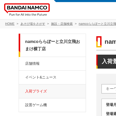
HOME
あそび場をさがす
施設・店舗検索
namcoららぽーと立川立
n
namcoららぽーと立川立飛お
まけ横丁店
入荷
店舗情報
イベント&ニュース
入荷プライズ
登場
設置ゲーム機
登場