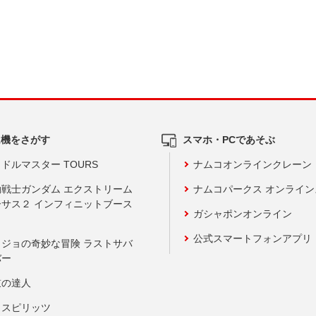
ム機をさがす
スマホ・PCであそぶ
ドルマスター TOURS
ナムコオンラインクレーン
動戦士ガンダム エクストリーム
ナムコパークス オンライ
ーサス２ インフィニットブース
ガシャポンオンライン
公式スマートフォンアプリ
ョジョの奇妙な冒険 ラストサバ
バー
鼓の達人
りスピリッツ