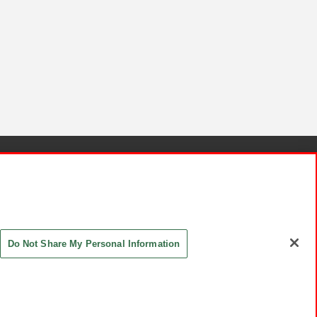
針と検証結果
お取引先さまとともに
お問い合わせ
Do Not Share My Personal Information
ASHIKI Co., Ltd. All Rights Reserved.