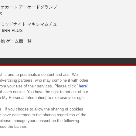
リオカート アーケードグランプ
X
岸ミッドナイト マキシマムチュ
 6RR PLUS
の他 ゲーム機一覧
サイトポリシー
プライバシーポリシー
ウェブアクセシビリティ方
raffic and to personalize content and ads. We
advertising partners, who may combine it with other
rom your use of their services. Please click "
here
"
供について
カスタマーハラスメント対応方針
よくあるご質問・
f each cookie. You have the right to opt out of our
e My Personal Information] to exercise your right.
 , if you choose to allow the sharing of cookies
to have consented to the sharing regardless of the
, please manage your consent on the following
lose the banner.
ndai Namco Amusement Lab Inc.
©Bandai Namco Experience Inc.
©HANAY