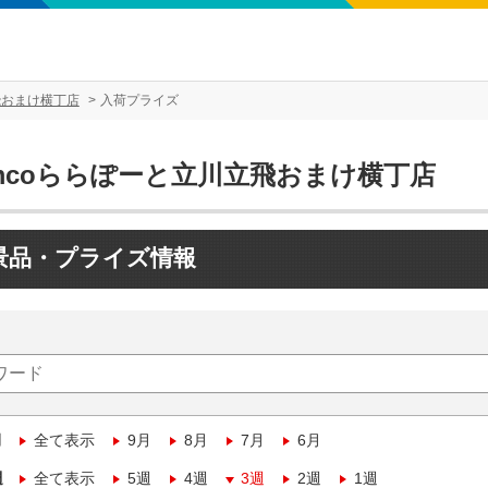
飛おまけ横丁店
入荷プライズ
amcoららぽーと立川立飛おまけ横丁店
景品・プライズ情報
月
全て表示
9月
8月
7月
6月
週
全て表示
5週
4週
3週
2週
1週