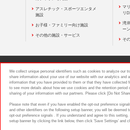
マ
アスレチック・スポーツエンタメ
リD
施設
湾
お子様・ファミリー向け施設
ーン
その他の施設・サービス
そ
関連会社
サステナビリティ
We collect unique personal identifiers such as cookies to analyze our t
share information about your use of our website with our analytics and 
information that you have provided to them or that they have collected f
食品のご提
to see more details about how we use cookies and the retention period o
sharing of your information with our partners. Please click [Do Not Shar
Please note that even if you have enabled the opt-out preference signals
and other identifiers on the following setup banner, you will be deemed 
opt-out preference signals . If you understand and agree to this setting
setup banner by clicking the link below, then click 'Save Settings' and c
©Bandai Namco Amusement Inc.
©Ba