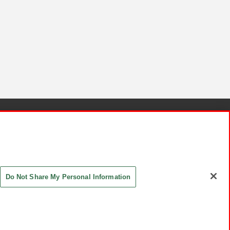
針と検証結果
お取引先さまとともに
お問い合わせ
Do Not Share My Personal Information
ASHIKI Co., Ltd. All Rights Reserved.