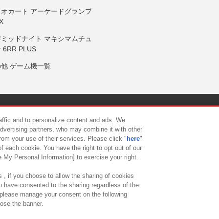
リオカート アーケードグランプ
X
岸ミッドナイト マキシマムチュ
 6RR PLUS
の他 ゲーム機一覧
サイトポリシー
プライバシーポリシー
ウェブアクセシビリティ方
raffic and to personalize content and ads. We
advertising partners, who may combine it with other
rom your use of their services. Please click "
here
"
供について
カスタマーハラスメント対応方針
よくあるご質問・
f each cookie. You have the right to opt out of our
e My Personal Information] to exercise your right.
 , if you choose to allow the sharing of cookies
to have consented to the sharing regardless of the
, please manage your consent on the following
lose the banner.
ndai Namco Amusement Lab Inc.
©Bandai Namco Experience Inc.
©HANAY