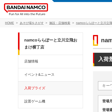
HOME
あそび場をさがす
施設・店舗検索
namcoららぽーと立川立
n
namcoららぽーと立川立飛お
まけ横丁店
入荷
店舗情報
イベント&ニュース
入荷プライズ
登場
設置ゲーム機
登場