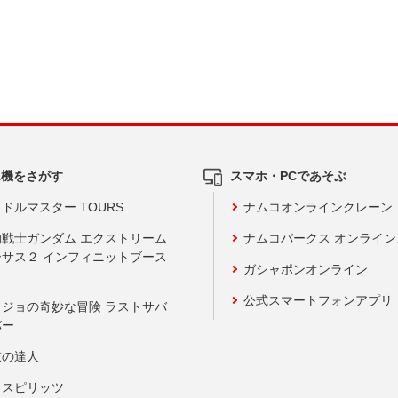
ム機をさがす
スマホ・PCであそぶ
ドルマスター TOURS
ナムコオンラインクレーン
動戦士ガンダム エクストリーム
ナムコパークス オンライ
ーサス２ インフィニットブース
ガシャポンオンライン
公式スマートフォンアプリ
ョジョの奇妙な冒険 ラストサバ
バー
鼓の達人
りスピリッツ