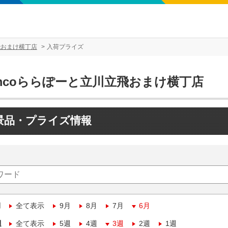
飛おまけ横丁店
入荷プライズ
amcoららぽーと立川立飛おまけ横丁店
景品・プライズ情報
月
全て表示
9月
8月
7月
6月
週
全て表示
5週
4週
3週
2週
1週