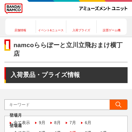
店舗情報
イベント&ニュース
入荷プライズ
設置ゲーム機
namcoららぽーと立川立飛おまけ横丁
店
入荷景品・プライズ情報
登場月
全て表示
9月
8月
7月
6月
登場週