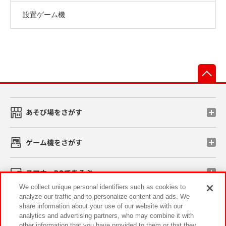
設置ゲーム機
先
あそび場をさがす
ゲーム機をさがす
スマホ・PCであそぶ
We collect unique personal identifiers such as cookies to
analyze our traffic and to personalize content and ads. We
イベント・キャンペーン
share information about your use of our website with our
analytics and advertising partners, who may combine it with
other information that you have provided to them or that they