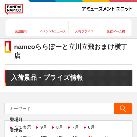
店舗情報
イベント&ニュース
入荷プライズ
設置ゲーム機
namcoららぽーと立川立飛おまけ横丁
店
入荷景品・プライズ情報
登場月
全て表示
9月
8月
7月
6月
登場週