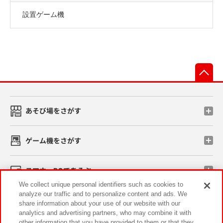
設置ゲーム機
先
あそび場をさがす
ゲーム機をさがす
スマホ・PCであそぶ
We collect unique personal identifiers such as cookies to
analyze our traffic and to personalize content and ads. We
イベント・キャンペーン
share information about your use of our website with our
analytics and advertising partners, who may combine it with
other information that you have provided to them or that they