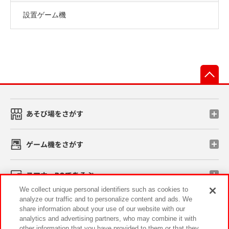
設置ゲーム機
先
あそび場をさがす
ゲーム機をさがす
スマホ・PCであそぶ
We collect unique personal identifiers such as cookies to
analyze our traffic and to personalize content and ads. We
イベント・キャンペーン
share information about your use of our website with our
analytics and advertising partners, who may combine it with
other information that you have provided to them or that they