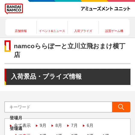
店舗情報
イベント&ニュース
入荷プライズ
設置ゲーム機
namcoららぽーと立川立飛おまけ横丁
店
入荷景品・プライズ情報
登場月
全て表示
9月
8月
7月
6月
登場週