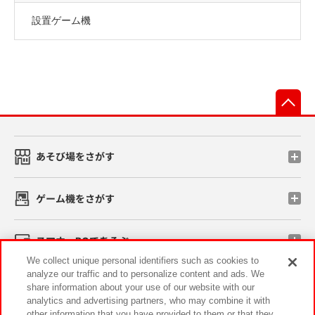
設置ゲーム機
先
あそび場をさがす
ゲーム機をさがす
スマホ・PCであそぶ
We collect unique personal identifiers such as cookies to
analyze our traffic and to personalize content and ads. We
イベント・キャンペーン
share information about your use of our website with our
analytics and advertising partners, who may combine it with
other information that you have provided to them or that they