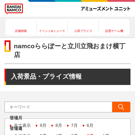
店舗情報
イベント&ニュース
入荷プライズ
設置ゲーム機
namcoららぽーと立川立飛おまけ横丁
店
入荷景品・プライズ情報
登場月
全て表示
9月
8月
7月
6月
登場週