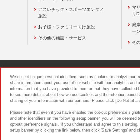
マ
アスレチック・スポーツエンタメ
リD
施設
湾
お子様・ファミリー向け施設
ーン
その他の施設・サービス
そ
関連会社
サステナビリティ
We collect unique personal identifiers such as cookies to analyze our t
share information about your use of our website with our analytics and 
information that you have provided to them or that they have collected f
食品のご提
to see more details about how we use cookies and the retention period o
sharing of your information with our partners. Please click [Do Not Shar
Please note that even if you have enabled the opt-out preference signals
and other identifiers on the following setup banner, you will be deemed 
opt-out preference signals . If you understand and agree to this setting
setup banner by clicking the link below, then click 'Save Settings' and c
©Bandai Namco Amusement Inc.
©Ba