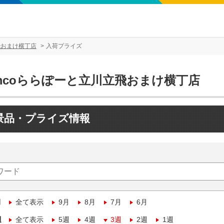
飛おまけ横丁店
入荷プライズ
amcoららぽーと立川立飛おまけ横丁店
景品・プライズ情報
月
全て表示
9月
8月
7月
6月
週
全て表示
5週
4週
3週
2週
1週