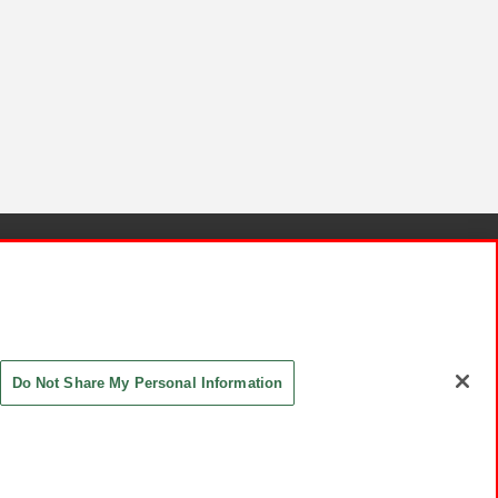
針と検証結果
お取引先さまとともに
お問い合わせ
Do Not Share My Personal Information
ASHIKI Co., Ltd. All Rights Reserved.