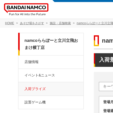
HOME
あそび場をさがす
施設・店舗検索
namcoららぽーと立川立
n
namcoららぽーと立川立飛お
まけ横丁店
入荷
店舗情報
イベント&ニュース
入荷プライズ
登場
設置ゲーム機
登場