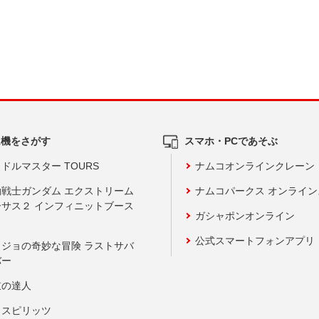
ム機をさがす
スマホ・PCであそぶ
ドルマスター TOURS
ナムコオンラインクレーン
動戦士ガンダム エクストリーム
ナムコパークス オンライ
ーサス２ インフィニットブース
ガシャポンオンライン
公式スマートフォンアプリ
ョジョの奇妙な冒険 ラストサバ
バー
鼓の達人
りスピリッツ