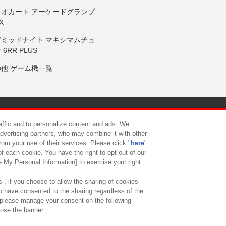
リオカート アーケードグランプ
X
岸ミッドナイト マキシマムチュ
 6RR PLUS
の他 ゲーム機一覧
サイトポリシー
プライバシーポリシー
ウェブアクセシビリティ方
raffic and to personalize content and ads. We
advertising partners, who may combine it with other
rom your use of their services. Please click "
here
"
供について
カスタマーハラスメント対応方針
よくあるご質問・
f each cookie. You have the right to opt out of our
e My Personal Information] to exercise your right.
 , if you choose to allow the sharing of cookies
to have consented to the sharing regardless of the
, please manage your consent on the following
lose the banner.
ndai Namco Amusement Lab Inc.
©Bandai Namco Experience Inc.
©HANAY