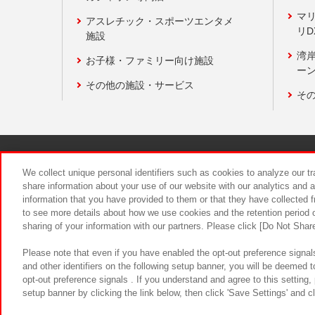
マ
アスレチック・スポーツエンタメ
リD
施設
湾
お子様・ファミリー向け施設
ーン
その他の施設・サービス
そ
関連会社
サステナビリティ
We collect unique personal identifiers such as cookies to analyze our t
share information about your use of our website with our analytics and 
information that you have provided to them or that they have collected f
食品のご提
to see more details about how we use cookies and the retention period o
sharing of your information with our partners. Please click [Do Not Shar
Please note that even if you have enabled the opt-out preference signals
and other identifiers on the following setup banner, you will be deemed 
opt-out preference signals . If you understand and agree to this setting
setup banner by clicking the link below, then click 'Save Settings' and c
©Bandai Namco Amusement Inc.
©Ba