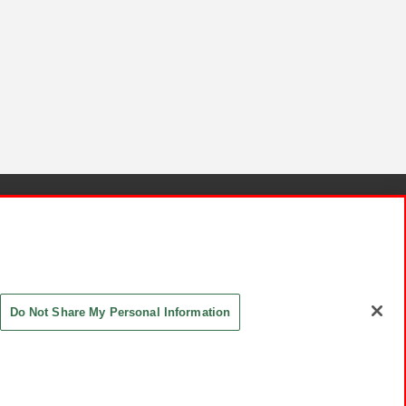
針と検証結果
お取引先さまとともに
お問い合わせ
Do Not Share My Personal Information
ASHIKI Co., Ltd. All Rights Reserved.