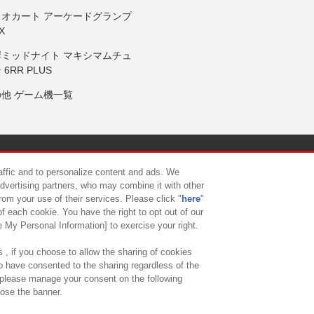
リオカート アーケードグランプ
X
岸ミッドナイト マキシマムチュ
 6RR PLUS
の他 ゲーム機一覧
サイトポリシー
プライバシーポリシー
ウェブアクセシビリティ方
raffic and to personalize content and ads. We
advertising partners, who may combine it with other
rom your use of their services. Please click "
here
"
供について
カスタマーハラスメント対応方針
よくあるご質問・
f each cookie. You have the right to opt out of our
e My Personal Information] to exercise your right.
 , if you choose to allow the sharing of cookies
to have consented to the sharing regardless of the
, please manage your consent on the following
lose the banner.
ndai Namco Amusement Lab Inc.
©Bandai Namco Experience Inc.
©HANAY