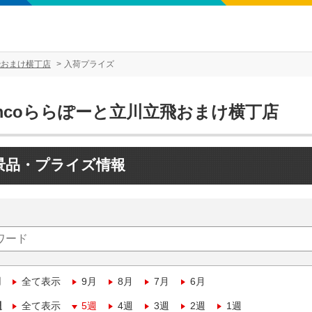
飛おまけ横丁店
入荷プライズ
amcoららぽーと立川立飛おまけ横丁店
景品・プライズ情報
月
全て表示
9月
8月
7月
6月
週
全て表示
5週
4週
3週
2週
1週