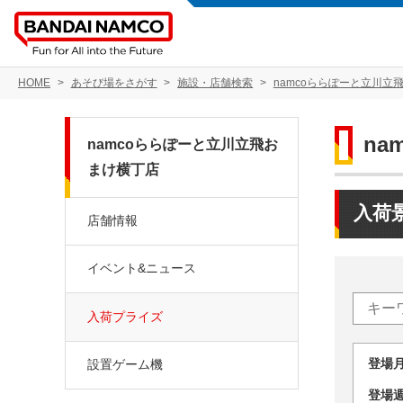
HOME
あそび場をさがす
施設・店舗検索
namcoららぽーと立川立
n
namcoららぽーと立川立飛お
まけ横丁店
入荷
店舗情報
イベント&ニュース
入荷プライズ
登場
設置ゲーム機
登場