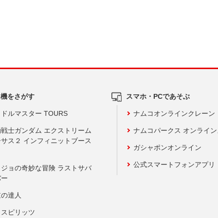
ム機をさがす
スマホ・PCであそぶ
ドルマスター TOURS
ナムコオンラインクレーン
動戦士ガンダム エクストリーム
ナムコパークス オンライ
ーサス２ インフィニットブース
ガシャポンオンライン
公式スマートフォンアプリ
ョジョの奇妙な冒険 ラストサバ
バー
鼓の達人
りスピリッツ