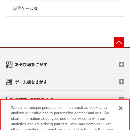
設置ゲーム機
先
あそび場をさがす
ゲーム機をさがす
スマホ・PCであそぶ
We collect unique personal identifiers such as cookies to
analyze our traffic and to personalize content and ads. We
イベント・キャンペーン
share information about your use of our website with our
analytics and advertising partners, who may combine it with
other information that you have provided to them or that they