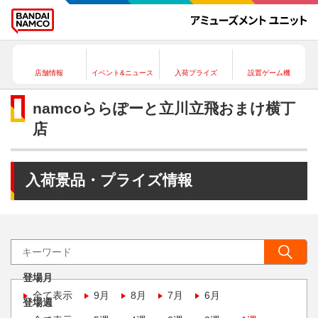
店舗情報
イベント&ニュース
入荷プライズ
設置ゲーム機
namcoららぽーと立川立飛おまけ横丁
店
入荷景品・プライズ情報
登場月
全て表示
9月
8月
7月
6月
登場週