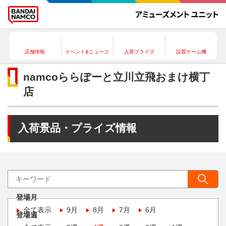
店舗情報
イベント&ニュース
入荷プライズ
設置ゲーム機
namcoららぽーと立川立飛おまけ横丁
店
入荷景品・プライズ情報
登場月
全て表示
9月
8月
7月
6月
登場週