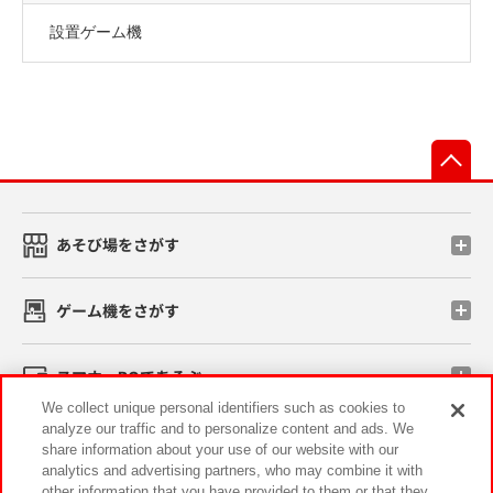
設置ゲーム機
先
あそび場をさがす
ゲーム機をさがす
スマホ・PCであそぶ
We collect unique personal identifiers such as cookies to
analyze our traffic and to personalize content and ads. We
イベント・キャンペーン
share information about your use of our website with our
analytics and advertising partners, who may combine it with
other information that you have provided to them or that they