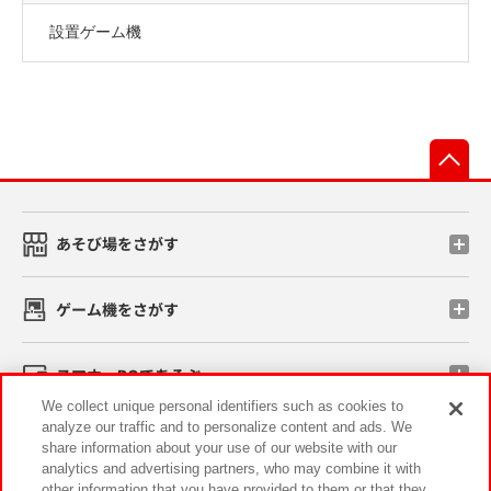
設置ゲーム機
先
あそび場をさがす
ゲーム機をさがす
スマホ・PCであそぶ
We collect unique personal identifiers such as cookies to
analyze our traffic and to personalize content and ads. We
イベント・キャンペーン
share information about your use of our website with our
analytics and advertising partners, who may combine it with
other information that you have provided to them or that they