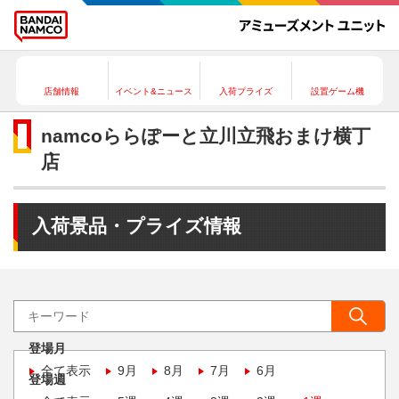
店舗情報
イベント&ニュース
入荷プライズ
設置ゲーム機
namcoららぽーと立川立飛おまけ横丁
店
入荷景品・プライズ情報
登場月
全て表示
9月
8月
7月
6月
登場週