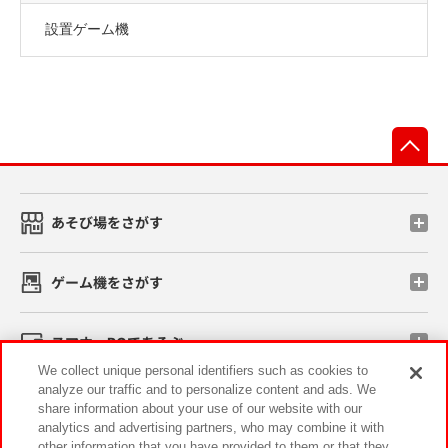
設置ゲーム機
先
あそび場をさがす
ゲーム機をさがす
スマホ・PCであそぶ
We collect unique personal identifiers such as cookies to
analyze our traffic and to personalize content and ads. We
イベント・キャンペーン
share information about your use of our website with our
analytics and advertising partners, who may combine it with
other information that you have provided to them or that they