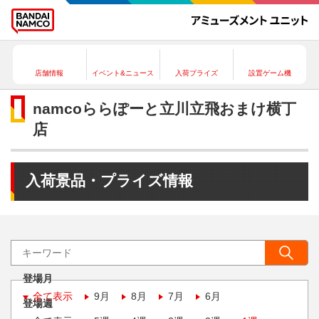
店舗情報
イベント&ニュース
入荷プライズ
設置ゲーム機
namcoららぽーと立川立飛おまけ横丁
店
入荷景品・プライズ情報
登場月
全て表示
9月
8月
7月
6月
登場週