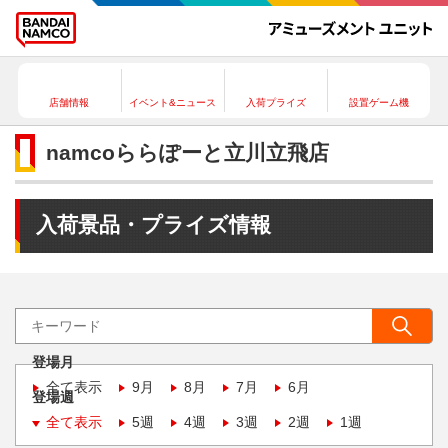
店舗情報
イベント&ニュース
入荷プライズ
設置ゲーム機
namcoららぽーと立川立飛店
入荷景品・プライズ情報
登場月
全て表示
9月
8月
7月
6月
登場週
全て表示
5週
4週
3週
2週
1週