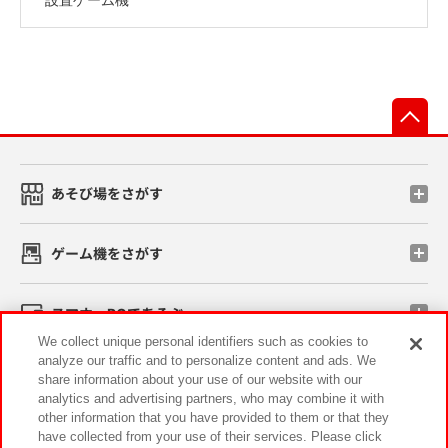
先
あそび場をさがす
ゲーム機をさがす
スマホ・PCであそぶ
We collect unique personal identifiers such as cookies to
analyze our traffic and to personalize content and ads. We
イベント・キャンペーン
share information about your use of our website with our
analytics and advertising partners, who may combine it with
other information that you have provided to them or that they
have collected from your use of their services. Please click