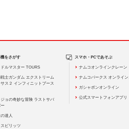
ム機をさがす
スマホ・PCであそぶ
ドルマスター TOURS
ナムコオンラインクレーン
動戦士ガンダム エクストリーム
ナムコパークス オンライ
ーサス２ インフィニットブース
ガシャポンオンライン
公式スマートフォンアプリ
ョジョの奇妙な冒険 ラストサバ
バー
鼓の達人
りスピリッツ