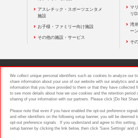
マ
アスレチック・スポーツエンタメ
リD
施設
湾
お子様・ファミリー向け施設
ーン
その他の施設・サービス
そ
関連会社
サステナビリティ
We collect unique personal identifiers such as cookies to analyze our t
share information about your use of our website with our analytics and 
information that you have provided to them or that they have collected f
食品のご提
to see more details about how we use cookies and the retention period o
sharing of your information with our partners. Please click [Do Not Shar
Please note that even if you have enabled the opt-out preference signals
and other identifiers on the following setup banner, you will be deemed 
opt-out preference signals . If you understand and agree to this setting
setup banner by clicking the link below, then click 'Save Settings' and c
©Bandai Namco Amusement Inc.
©Ba