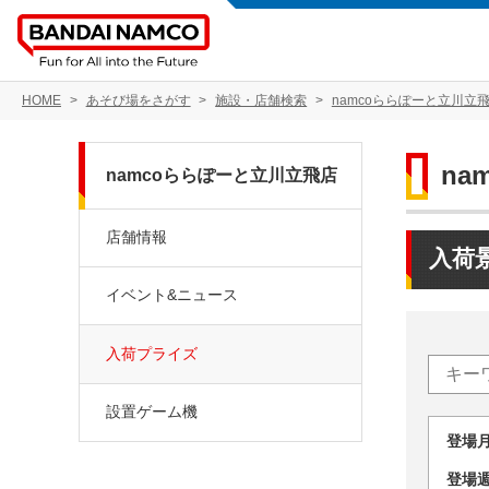
HOME
あそび場をさがす
施設・店舗検索
namcoららぽーと立川立
na
namcoららぽーと立川立飛店
店舗情報
入荷
イベント&ニュース
入荷プライズ
設置ゲーム機
登場
登場