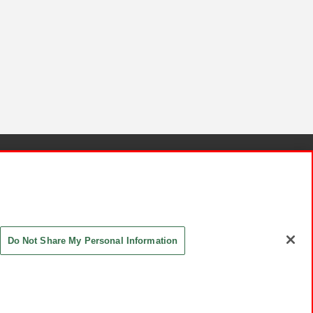
針と検証結果
お取引先さまとともに
お問い合わせ
Do Not Share My Personal Information
ASHIKI Co., Ltd. All Rights Reserved.