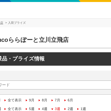
飛店
入荷プライズ
mcoららぽーと立川立飛店
景品・プライズ情報
月
全て表示
9月
8月
7月
6月
週
全て表示
5週
4週
3週
2週
1週