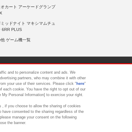
リオカート アーケードグランプ
X
岸ミッドナイト マキシマムチュ
 6RR PLUS
の他 ゲーム機一覧
サイトポリシー
プライバシーポリシー
ウェブアクセシビリティ方
raffic and to personalize content and ads. We
advertising partners, who may combine it with other
rom your use of their services. Please click "
here
"
供について
カスタマーハラスメント対応方針
よくあるご質問・
f each cookie. You have the right to opt out of our
e My Personal Information] to exercise your right.
 , if you choose to allow the sharing of cookies
to have consented to the sharing regardless of the
, please manage your consent on the following
lose the banner.
ndai Namco Amusement Lab Inc.
©Bandai Namco Experience Inc.
©HANAY