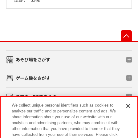
先
あそび場をさがす
ゲーム機をさがす
スマホ・PCであそぶ
We collect unique personal identifiers such as cookies to
analyze our traffic and to personalize content and ads. We
イベント・キャンペーン
share information about your use of our website with our
analytics and advertising partners, who may combine it with
other information that you have provided to them or that they
have collected from your use of their services. Please click