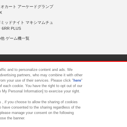
リオカート アーケードグランプ
X
岸ミッドナイト マキシマムチュ
 6RR PLUS
の他 ゲーム機一覧
サイトポリシー
プライバシーポリシー
ウェブアクセシビリティ方
raffic and to personalize content and ads. We
advertising partners, who may combine it with other
rom your use of their services. Please click "
here
"
供について
カスタマーハラスメント対応方針
よくあるご質問・
f each cookie. You have the right to opt out of our
e My Personal Information] to exercise your right.
 , if you choose to allow the sharing of cookies
to have consented to the sharing regardless of the
, please manage your consent on the following
lose the banner.
ndai Namco Amusement Lab Inc.
©Bandai Namco Experience Inc.
©HANAY