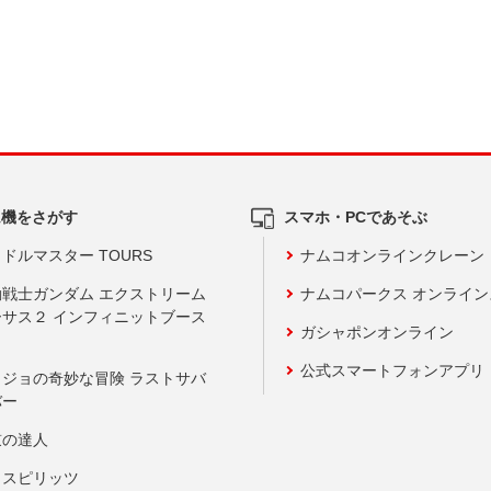
ム機をさがす
スマホ・PCであそぶ
ドルマスター TOURS
ナムコオンラインクレーン
動戦士ガンダム エクストリーム
ナムコパークス オンライ
ーサス２ インフィニットブース
ガシャポンオンライン
公式スマートフォンアプリ
ョジョの奇妙な冒険 ラストサバ
バー
鼓の達人
りスピリッツ