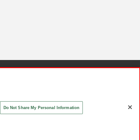
針と検証結果
お取引先さまとともに
お問い合わせ
Do Not Share My Personal Information
ASHIKI Co., Ltd. All Rights Reserved.