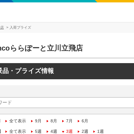
飛店
入荷プライズ
mcoららぽーと立川立飛店
景品・プライズ情報
月
全て表示
9月
8月
7月
6月
週
全て表示
5週
4週
3週
2週
1週