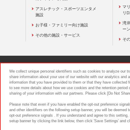
マ
アスレチック・スポーツエンタメ
リD
施設
湾
お子様・ファミリー向け施設
ーン
その他の施設・サービス
そ
関連会社
サステナビリティ
We collect unique personal identifiers such as cookies to analyze our t
share information about your use of our website with our analytics and 
information that you have provided to them or that they have collected f
食品のご提
to see more details about how we use cookies and the retention period o
sharing of your information with our partners. Please click [Do Not Shar
Please note that even if you have enabled the opt-out preference signals
and other identifiers on the following setup banner, you will be deemed 
opt-out preference signals . If you understand and agree to this setting
setup banner by clicking the link below, then click 'Save Settings' and c
©Bandai Namco Amusement Inc.
©Ba