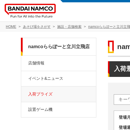
HOME
あそび場をさがす
施設・店舗検索
namcoららぽーと立川立
na
namcoららぽーと立川立飛店
店舗情報
入荷
イベント&ニュース
入荷プライズ
設置ゲーム機
登場
登場