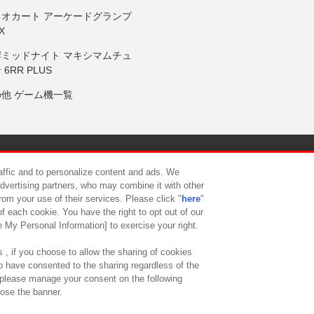
リオカート アーケードグランプ
X
岸ミッドナイト マキシマムチュ
 6RR PLUS
の他 ゲーム機一覧
サイトポリシー
プライバシーポリシー
ウェブアクセシビリティ方
raffic and to personalize content and ads. We
advertising partners, who may combine it with other
rom your use of their services. Please click "
here
"
供について
カスタマーハラスメント対応方針
よくあるご質問・
f each cookie. You have the right to opt out of our
e My Personal Information] to exercise your right.
 , if you choose to allow the sharing of cookies
to have consented to the sharing regardless of the
, please manage your consent on the following
lose the banner.
ndai Namco Amusement Lab Inc.
©Bandai Namco Experience Inc.
©HANAY