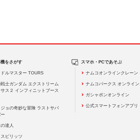
ム機をさがす
スマホ・PCであそぶ
ドルマスター TOURS
ナムコオンラインクレーン
動戦士ガンダム エクストリーム
ナムコパークス オンライ
ーサス２ インフィニットブース
ガシャポンオンライン
公式スマートフォンアプリ
ョジョの奇妙な冒険 ラストサバ
バー
鼓の達人
りスピリッツ