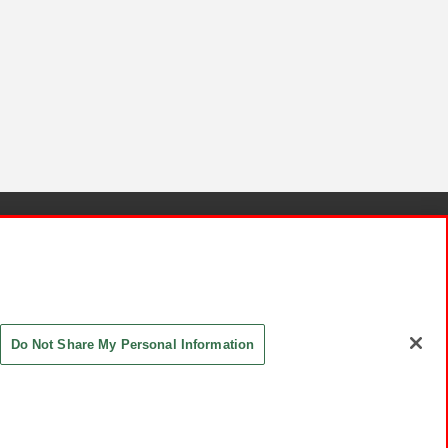
針と検証結果
お取引先さまとともに
お問い合わせ
Do Not Share My Personal Information
ASHIKI Co., Ltd. All Rights Reserved.