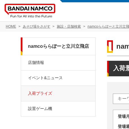
HOME
あそび場をさがす
施設・店舗検索
namcoららぽーと立川立
na
namcoららぽーと立川立飛店
店舗情報
入荷
イベント&ニュース
入荷プライズ
設置ゲーム機
登場
登場