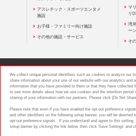
マ
アスレチック・スポーツエンタメ
リD
施設
湾
お子様・ファミリー向け施設
ーン
その他の施設・サービス
そ
関連会社
サステナビリティ
We collect unique personal identifiers such as cookies to analyze our t
share information about your use of our website with our analytics and 
information that you have provided to them or that they have collected f
食品のご提
to see more details about how we use cookies and the retention period o
sharing of your information with our partners. Please click [Do Not Shar
Please note that even if you have enabled the opt-out preference signals
and other identifiers on the following setup banner, you will be deemed 
opt-out preference signals . If you understand and agree to this setting
setup banner by clicking the link below, then click 'Save Settings' and c
©Bandai Namco Amusement Inc.
©Ba