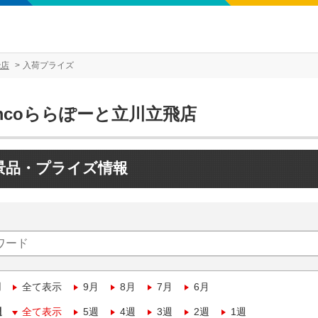
飛店
入荷プライズ
mcoららぽーと立川立飛店
景品・プライズ情報
月
全て表示
9月
8月
7月
6月
週
全て表示
5週
4週
3週
2週
1週