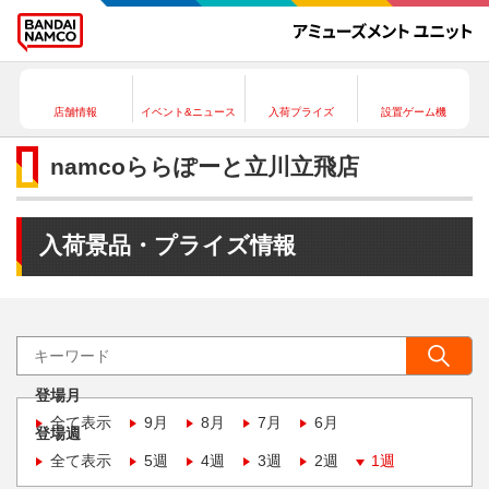
店舗情報
イベント&ニュース
入荷プライズ
設置ゲーム機
namcoららぽーと立川立飛店
入荷景品・プライズ情報
登場月
全て表示
9月
8月
7月
6月
登場週
全て表示
5週
4週
3週
2週
1週