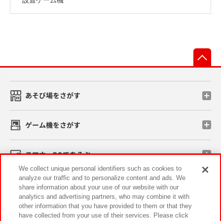
先
あそび場をさがす
ゲーム機をさがす
スマホ・PCであそぶ
We collect unique personal identifiers such as cookies to
analyze our traffic and to personalize content and ads. We
イベント・キャンペーン
share information about your use of our website with our
analytics and advertising partners, who may combine it with
other information that you have provided to them or that they
have collected from your use of their services. Please click