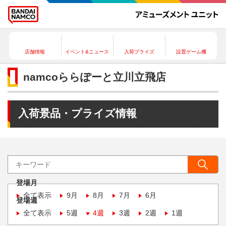
店舗情報
イベント&ニュース
入荷プライズ
設置ゲーム機
namcoららぽーと立川立飛店
入荷景品・プライズ情報
登場月
全て表示
9月
8月
7月
6月
登場週
全て表示
5週
4週
3週
2週
1週