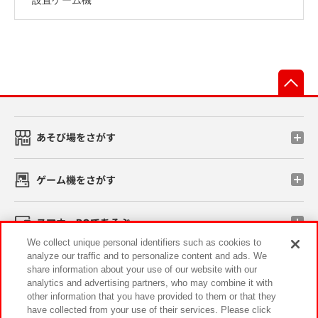
先
あそび場をさがす
ゲーム機をさがす
スマホ・PCであそぶ
We collect unique personal identifiers such as cookies to
analyze our traffic and to personalize content and ads. We
イベント・キャンペーン
share information about your use of our website with our
analytics and advertising partners, who may combine it with
other information that you have provided to them or that they
have collected from your use of their services. Please click