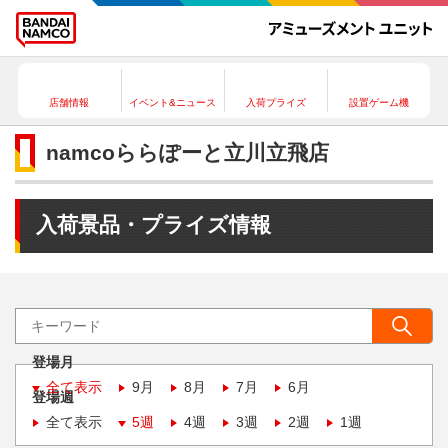
店舗情報
イベント&ニュース
入荷プライズ
設置ゲーム機
namcoららぽーと立川立飛店
入荷景品・プライズ情報
登場月
全て表示
9月
8月
7月
6月
登場週
全て表示
5週
4週
3週
2週
1週