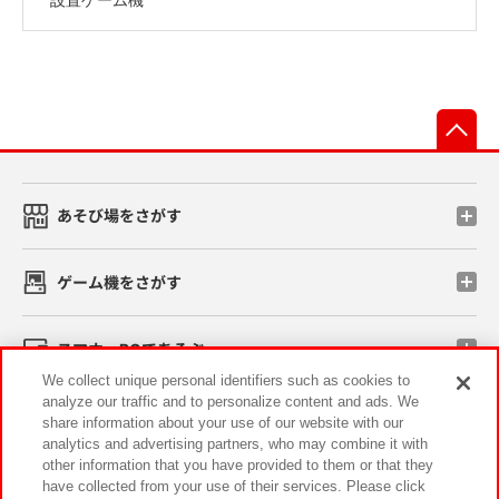
先
あそび場をさがす
ゲーム機をさがす
スマホ・PCであそぶ
We collect unique personal identifiers such as cookies to
analyze our traffic and to personalize content and ads. We
イベント・キャンペーン
share information about your use of our website with our
analytics and advertising partners, who may combine it with
other information that you have provided to them or that they
have collected from your use of their services. Please click