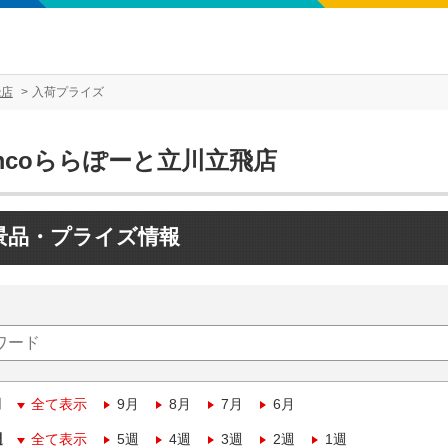
飛店
入荷プライズ
mcoららぽーと立川立飛店
景品・プライズ情報
月
全て表示
9月
8月
7月
6月
週
全て表示
5週
4週
3週
2週
1週