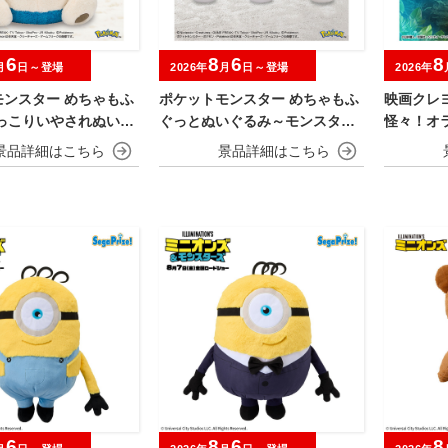
6
8
6
8
月
日～登場
2026年
月
日～登場
2026年
モンスター めちゃもふ
ポケットモンスター めちゃもふ
映画クレ
ほっこりいやされぬいぐ
ぐっとぬいぐるみ～モンスター
怪々！オ
ビゴン～
ボール・スーパーボール・ハイ
めちゃも
パーボール・マスターボール・
おすわり
プレミアボール～
6
8
6
8