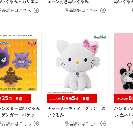
ぬいぐるみ～カリエス
ェーン付きぬいぐるみ
ぬいぐる
ブラッキ
るねver.
25
8
5
8
月
日～登場
2026年
月第
週～登場
2026年
モンスター ぬいぐるみ
チャーミーキティ グランデぬ
パンダ 
・ゲンガー・バケッチ
いぐるみ
ぃ ぬい
ふわ～