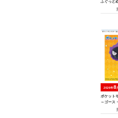
ふぐっと
～
8
2026年
ポケット
～ゴース
ャ～