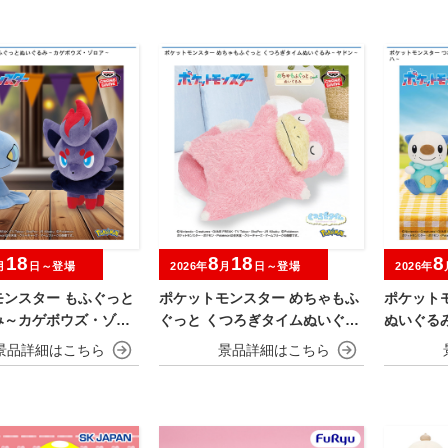
18
8
18
8
月
日～登場
2026年
月
日～登場
2026年
モンスター もふぐっと
ポケットモンスター めちゃもふ
ポケット
み～カゲボウズ・ゾロ
ぐっと くつろぎタイムぬいぐる
ぬいぐる
み～ヤドン～
ニー・ニ