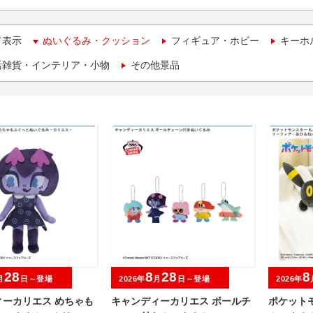
て表示
ぬいぐるみ・クッション
フィギュア・ホビー
キーホ
活雑貨・インテリア・小物
その他景品
28
8
28
8
月
日～登場
2026年
月
日～登場
2026年
ィーカリエス めちゃも
キャンディーカリエス ボールチ
ポケット