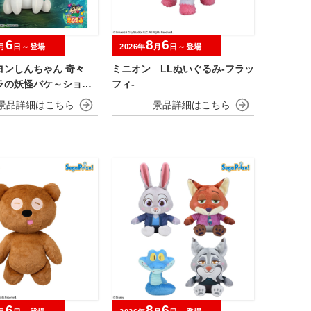
6
8
6
月
日～登場
2026年
月
日～登場
ヨンしんちゃん 奇々
ミニオン LLぬいぐるみ‐フラッ
ラの妖怪バケ～ション
フィ‐
ふぐっとぬいぐるみ～
ポーズのシロ～
6
8
6