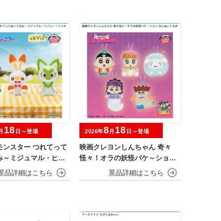
18
8
18
月
日～登場
2026年
月
日～登場
モンスター つれてって
映画クレヨンしんちゃん 奇々
み～ミジュマル・ヒバ
怪々！オラの妖怪バケ～ション
ャオハ～
みにぬいぐるみ