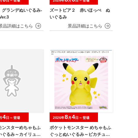
月
日～登場
2026年
月
日～登場
 グランデぬいぐるみ‐
ズートピア２ 赤いほっぺ ぬ
er.3
いぐるみ
4
8
4
月
日～登場
2026年
月
日～登場
モンスターめちゃもふ
ポケットモンスター めちゃもふ
いぐるみ～カイリュー
ぐっとぬいぐるみ～ピカチュウ