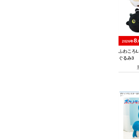
8
2026年
ふわころL
ぐるみ3