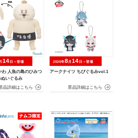
14
8
14
月
日～登場
2026年
月
日～登場
かわ 人魚の島のひみつ
アークナイツ ちびぐるみvol.1
Gぬいぐるみ