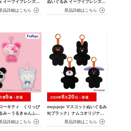
み イーブイフレンズ～
ぬいぐるみ イーブイフレンズ～
ー・リーフィア～おひ
エーフィ・ニンフィア～おひる
ねver.
5
8
20
月第
週～登場
2026年
月
日～登場
ハローキティ くりっぴ
mojojojo マスコットぬいぐるみ
ぐるみ～うるきゅんふわ
9(ブラック）ナムコオリジナル
アソート