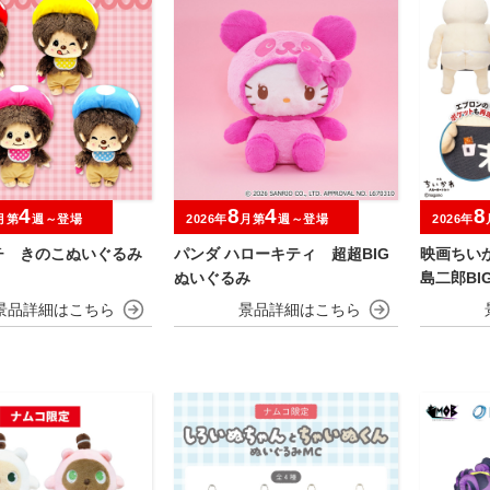
4
8
4
8
月第
週～登場
2026年
月第
週～登場
2026年
チ きのこぬいぐるみ
パンダ ハローキティ 超超BIG
映画ちい
ぬいぐるみ
島二郎BI