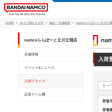
HOME
あそび場をさがす
施設・店舗検索
namcoららぽーと立川立
na
namcoららぽーと立川立飛店
店舗情報
入荷
イベント&ニュース
入荷プライズ
設置ゲーム機
登場
登場