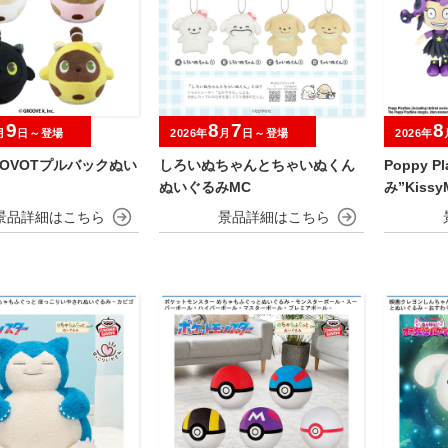
9
8
7
8
月
日～登場
2026年
月
日～登場
2026年
OVOTプルバックぬい
しろいぬちゃんとちゃいぬくん
Poppy P
ぬいぐるみMC
み”KissyM
ds”