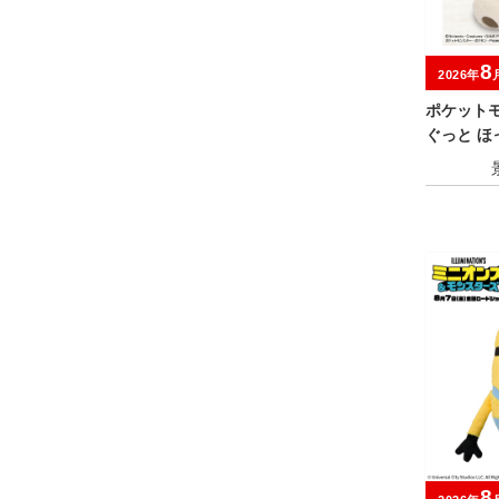
8
2026年
ポケット
ぐっと 
るみ～カ
8