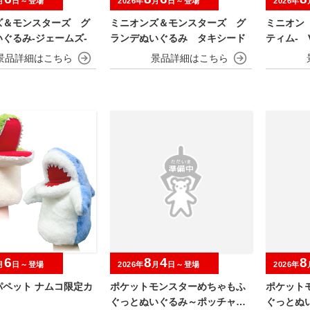
月
日～登場
2026年
月
日～登場
2026年
ズ＆モンスターズ グ
ミニオンズ＆モンスターズ グ
ミニオン
ぐるみ‐ジェームズ‐
ランデぬいぐるみ タキシード
ティム‐ V
6
8
4
8
月
日～登場
2026年
月
日～登場
2026年
パペット ナムコ限定カ
ポケットモンスターめちゃもふ
ポケット
ぐっとぬいぐるみ～ポッチャマ
ぐっとぬ