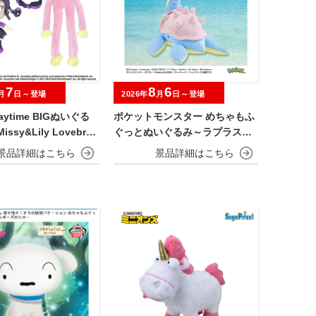
7
8
6
月
日～登場
2026年
月
日～登場
laytime BIGぬいぐる
ポケットモンスター めちゃもふ
issy&Lily Lovebrai
ぐっとぬいぐるみ～ラプラス～
振り向きver.