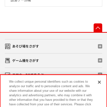
先
あそび場をさがす
ゲーム機をさがす
スマホ・PCであそぶ
We collect unique personal identifiers such as cookies to
analyze our traffic and to personalize content and ads. We
イベント・キャンペーン
share information about your use of our website with our
analytics and advertising partners, who may combine it with
other information that you have provided to them or that they
have collected from your use of their services. Please click