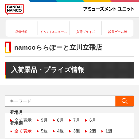
店舗情報
イベント&ニュース
入荷プライズ
設置ゲーム機
namcoららぽーと立川立飛店
入荷景品・プライズ情報
登場月
全て表示
9月
8月
7月
6月
登場週
全て表示
5週
4週
3週
2週
1週