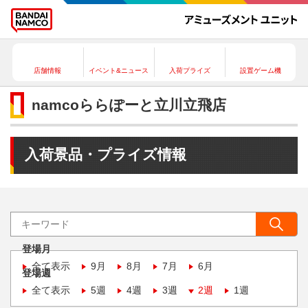
店舗情報
イベント&ニュース
入荷プライズ
設置ゲーム機
namcoららぽーと立川立飛店
入荷景品・プライズ情報
登場月
全て表示
9月
8月
7月
6月
登場週
全て表示
5週
4週
3週
2週
1週