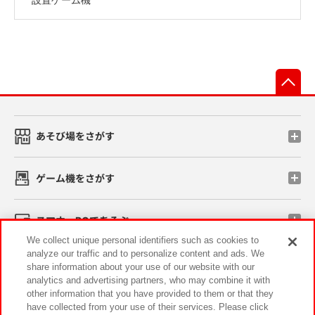
先
あそび場をさがす
ゲーム機をさがす
スマホ・PCであそぶ
We collect unique personal identifiers such as cookies to
analyze our traffic and to personalize content and ads. We
イベント・キャンペーン
share information about your use of our website with our
analytics and advertising partners, who may combine it with
other information that you have provided to them or that they
have collected from your use of their services. Please click