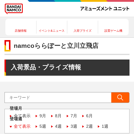
店舗情報
イベント&ニュース
入荷プライズ
設置ゲーム機
namcoららぽーと立川立飛店
入荷景品・プライズ情報
登場月
全て表示
9月
8月
7月
6月
登場週
全て表示
5週
4週
3週
2週
1週