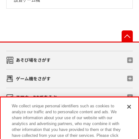
先
あそび場をさがす
ゲーム機をさがす
スマホ・PCであそぶ
We collect unique personal identifiers such as cookies to
analyze our traffic and to personalize content and ads. We
イベント・キャンペーン
share information about your use of our website with our
analytics and advertising partners, who may combine it with
other information that you have provided to them or that they
have collected from your use of their services. Please click