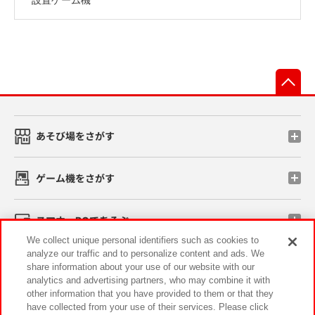
先
あそび場をさがす
ゲーム機をさがす
スマホ・PCであそぶ
We collect unique personal identifiers such as cookies to
analyze our traffic and to personalize content and ads. We
イベント・キャンペーン
share information about your use of our website with our
analytics and advertising partners, who may combine it with
other information that you have provided to them or that they
have collected from your use of their services. Please click