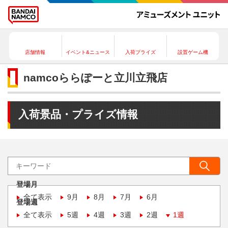
店舗情報
イベント&ニュース
入荷プライズ
設置ゲーム機
namcoららぽーと立川立飛店
入荷景品・プライズ情報
登場月
全て表示
9月
8月
7月
6月
登場週
全て表示
5週
4週
3週
2週
1週