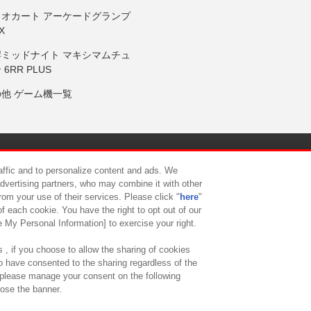
リオカート アーケードグランプ
X
岸ミッドナイト マキシマムチュ
 6RR PLUS
の他 ゲーム機一覧
サイトポリシー
プライバシーポリシー
ウェブアクセシビリティ方
raffic and to personalize content and ads. We
advertising partners, who may combine it with other
rom your use of their services. Please click "
here
"
供について
カスタマーハラスメント対応方針
よくあるご質問・
f each cookie. You have the right to opt out of our
e My Personal Information] to exercise your right.
 , if you choose to allow the sharing of cookies
to have consented to the sharing regardless of the
, please manage your consent on the following
lose the banner.
ndai Namco Amusement Lab Inc.
©Bandai Namco Experience Inc.
©HANAY