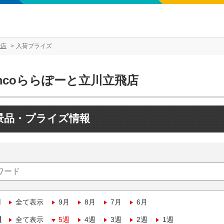
飛店
入荷プライズ
mcoららぽーと立川立飛店
景品・プライズ情報
月
全て表示
9月
8月
7月
6月
週
全て表示
5週
4週
3週
2週
1週