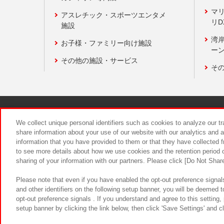
マ
アスレチック・スポーツエンタメ
リD
施設
湾
お子様・ファミリー向け施設
ーン
その他の施設・サービス
そ
関連会社
サステナビリティ
We collect unique personal identifiers such as cookies to analyze our t
share information about your use of our website with our analytics and 
information that you have provided to them or that they have collected f
食品のご提
to see more details about how we use cookies and the retention period o
sharing of your information with our partners. Please click [Do Not Shar
Please note that even if you have enabled the opt-out preference signals
and other identifiers on the following setup banner, you will be deemed 
opt-out preference signals . If you understand and agree to this setting
setup banner by clicking the link below, then click 'Save Settings' and c
©Bandai Namco Amusement Inc.
©Ba