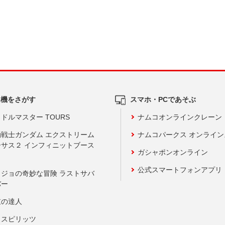
ム機をさがす
スマホ・PCであそぶ
ドルマスター TOURS
ナムコオンラインクレーン
動戦士ガンダム エクストリーム
ナムコパークス オンライ
ーサス２ インフィニットブース
ガシャポンオンライン
公式スマートフォンアプリ
ョジョの奇妙な冒険 ラストサバ
バー
鼓の達人
りスピリッツ