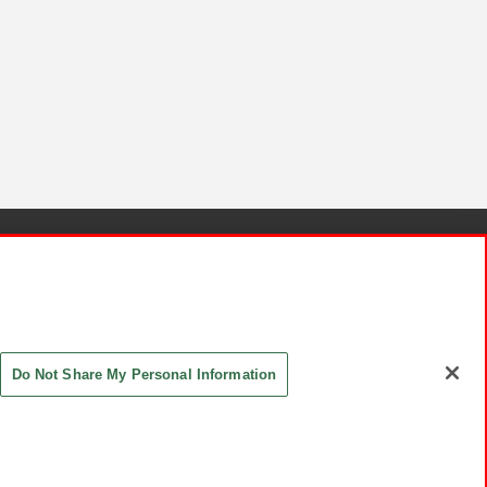
針と検証結果
お取引先さまとともに
お問い合わせ
Do Not Share My Personal Information
ASHIKI Co., Ltd. All Rights Reserved.