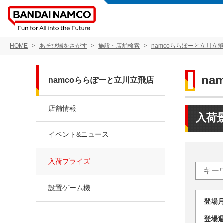
HOME
あそび場をさがす
施設・店舗検索
namcoららぽーと立川立
na
namcoららぽーと立川立飛店
店舗情報
入荷
イベント&ニュース
入荷プライズ
設置ゲーム機
登場
登場