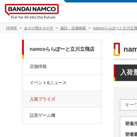
HOME
あそび場をさがす
施設・店舗検索
namcoららぽーと立川立
na
namcoららぽーと立川立飛店
店舗情報
入荷
イベント&ニュース
入荷プライズ
設置ゲーム機
登場
登場