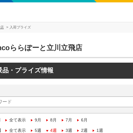
飛店
入荷プライズ
mcoららぽーと立川立飛店
景品・プライズ情報
月
全て表示
9月
8月
7月
6月
週
全て表示
5週
4週
3週
2週
1週