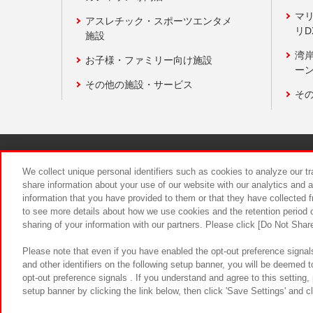
マ
アスレチック・スポーツエンタメ
リD
施設
湾
お子様・ファミリー向け施設
ーン
その他の施設・サービス
そ
関連会社
サステナビリティ
We collect unique personal identifiers such as cookies to analyze our t
share information about your use of our website with our analytics and 
information that you have provided to them or that they have collected f
食品のご提
to see more details about how we use cookies and the retention period o
sharing of your information with our partners. Please click [Do Not Shar
Please note that even if you have enabled the opt-out preference signals
and other identifiers on the following setup banner, you will be deemed 
opt-out preference signals . If you understand and agree to this setting
setup banner by clicking the link below, then click 'Save Settings' and c
©Bandai Namco Amusement Inc.
©Ba