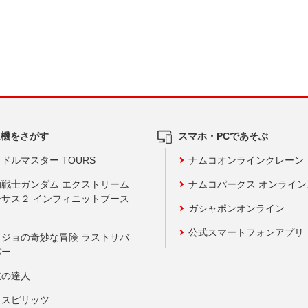
ム機をさがす
スマホ・PCであそぶ
ドルマスター TOURS
ナムコオンラインクレーン
動戦士ガンダム エクストリーム
ナムコパークス オンライ
ーサス２ インフィニットブース
ガシャポンオンライン
公式スマートフォンアプリ
ョジョの奇妙な冒険 ラストサバ
バー
鼓の達人
りスピリッツ