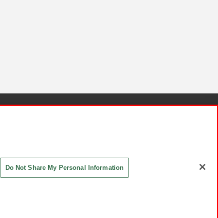
針と検証結果
お取引先さまとともに
お問い合わせ
Do Not Share My Personal Information
ASHIKI Co., Ltd. All Rights Reserved.