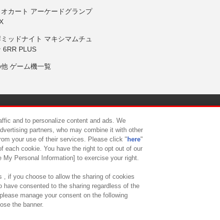
リオカート アーケードグランプ
X
岸ミッドナイト マキシマムチュ
 6RR PLUS
の他 ゲーム機一覧
サイトポリシー
プライバシーポリシー
ウェブアクセシビリティ方
raffic and to personalize content and ads. We
advertising partners, who may combine it with other
rom your use of their services. Please click "
here
"
供について
カスタマーハラスメント対応方針
よくあるご質問・
f each cookie. You have the right to opt out of our
e My Personal Information] to exercise your right.
 , if you choose to allow the sharing of cookies
to have consented to the sharing regardless of the
, please manage your consent on the following
lose the banner.
ndai Namco Amusement Lab Inc.
©Bandai Namco Experience Inc.
©HANAY