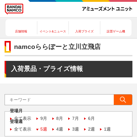
店舗情報
イベント&ニュース
入荷プライズ
設置ゲーム機
namcoららぽーと立川立飛店
入荷景品・プライズ情報
登場月
全て表示
9月
8月
7月
6月
登場週
全て表示
5週
4週
3週
2週
1週