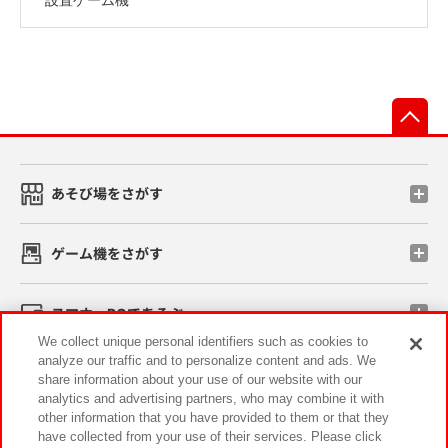
先
あそび場をさがす
ゲーム機をさがす
スマホ・PCであそぶ
We collect unique personal identifiers such as cookies to
analyze our traffic and to personalize content and ads. We
イベント・キャンペーン
share information about your use of our website with our
analytics and advertising partners, who may combine it with
other information that you have provided to them or that they
have collected from your use of their services. Please click