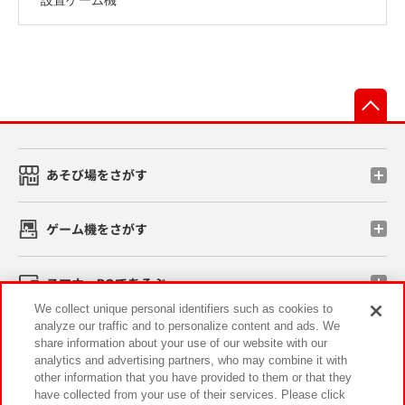
先
あそび場をさがす
ゲーム機をさがす
スマホ・PCであそぶ
We collect unique personal identifiers such as cookies to
analyze our traffic and to personalize content and ads. We
イベント・キャンペーン
share information about your use of our website with our
analytics and advertising partners, who may combine it with
other information that you have provided to them or that they
have collected from your use of their services. Please click