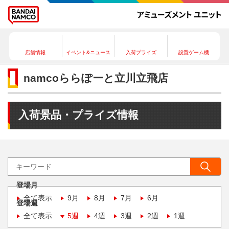
店舗情報
イベント&ニュース
入荷プライズ
設置ゲーム機
namcoららぽーと立川立飛店
入荷景品・プライズ情報
登場月
全て表示
9月
8月
7月
6月
登場週
全て表示
5週
4週
3週
2週
1週