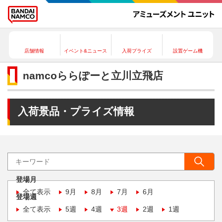
店舗情報
イベント&ニュース
入荷プライズ
設置ゲーム機
namcoららぽーと立川立飛店
入荷景品・プライズ情報
登場月
全て表示
9月
8月
7月
6月
登場週
全て表示
5週
4週
3週
2週
1週