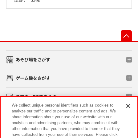
先
あそび場をさがす
ゲーム機をさがす
スマホ・PCであそぶ
We collect unique personal identifiers such as cookies to
analyze our traffic and to personalize content and ads. We
イベント・キャンペーン
share information about your use of our website with our
analytics and advertising partners, who may combine it with
other information that you have provided to them or that they
have collected from your use of their services. Please click