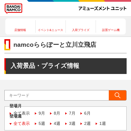
店舗情報
イベント&ニュース
入荷プライズ
設置ゲーム機
namcoららぽーと立川立飛店
入荷景品・プライズ情報
登場月
全て表示
9月
8月
7月
6月
登場週
全て表示
5週
4週
3週
2週
1週