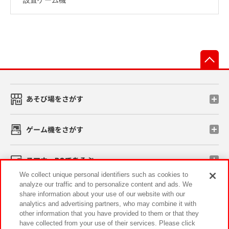
先
あそび場をさがす
ゲーム機をさがす
スマホ・PCであそぶ
We collect unique personal identifiers such as cookies to
analyze our traffic and to personalize content and ads. We
イベント・キャンペーン
share information about your use of our website with our
analytics and advertising partners, who may combine it with
other information that you have provided to them or that they
have collected from your use of their services. Please click