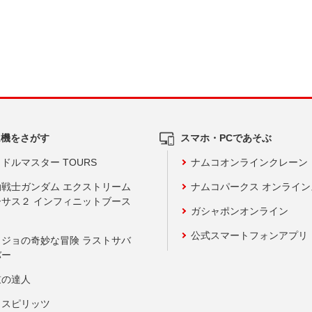
ム機をさがす
スマホ・PCであそぶ
ドルマスター TOURS
ナムコオンラインクレーン
動戦士ガンダム エクストリーム
ナムコパークス オンライ
ーサス２ インフィニットブース
ガシャポンオンライン
公式スマートフォンアプリ
ョジョの奇妙な冒険 ラストサバ
バー
鼓の達人
りスピリッツ