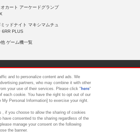
リオカート アーケードグランプ
X
岸ミッドナイト マキシマムチュ
 6RR PLUS
の他 ゲーム機一覧
サイトポリシー
プライバシーポリシー
ウェブアクセシビリティ方
raffic and to personalize content and ads. We
advertising partners, who may combine it with other
rom your use of their services. Please click "
here
"
供について
カスタマーハラスメント対応方針
よくあるご質問・
f each cookie. You have the right to opt out of our
e My Personal Information] to exercise your right.
 , if you choose to allow the sharing of cookies
to have consented to the sharing regardless of the
, please manage your consent on the following
lose the banner.
ndai Namco Amusement Lab Inc.
©Bandai Namco Experience Inc.
©HANAY