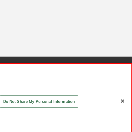
針と検証結果
お取引先さまとともに
お問い合わせ
Do Not Share My Personal Information
ASHIKI Co., Ltd. All Rights Reserved.