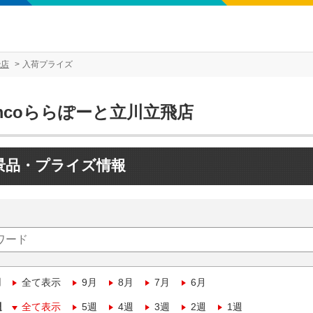
飛店
入荷プライズ
mcoららぽーと立川立飛店
景品・プライズ情報
月
全て表示
9月
8月
7月
6月
週
全て表示
5週
4週
3週
2週
1週