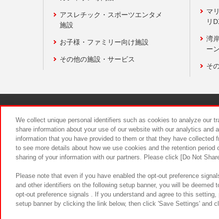
マ
アスレチック・スポーツエンタメ
リD
施設
湾
お子様・ファミリー向け施設
ーン
その他の施設・サービス
そ
関連会社
サステナビリティ
We collect unique personal identifiers such as cookies to analyze our t
share information about your use of our website with our analytics and 
information that you have provided to them or that they have collected f
食品のご提
to see more details about how we use cookies and the retention period o
sharing of your information with our partners. Please click [Do Not Shar
Please note that even if you have enabled the opt-out preference signals
and other identifiers on the following setup banner, you will be deemed 
opt-out preference signals . If you understand and agree to this setting
setup banner by clicking the link below, then click 'Save Settings' and c
©Bandai Namco Amusement Inc.
©Ba