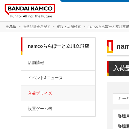
HOME
あそび場をさがす
施設・店舗検索
namcoららぽーと立川立
na
namcoららぽーと立川立飛店
店舗情報
入荷
イベント&ニュース
入荷プライズ
設置ゲーム機
登場
登場