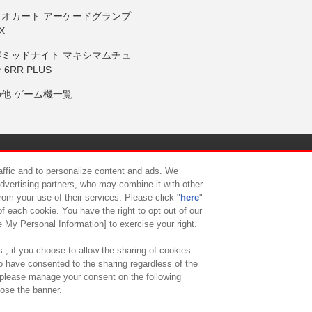
リオカート アーケードグランプ
X
岸ミッドナイト マキシマムチュ
 6RR PLUS
の他 ゲーム機一覧
サイトポリシー
プライバシーポリシー
ウェブアクセシビリティ方
raffic and to personalize content and ads. We
advertising partners, who may combine it with other
rom your use of their services. Please click "
here
"
供について
カスタマーハラスメント対応方針
よくあるご質問・
f each cookie. You have the right to opt out of our
e My Personal Information] to exercise your right.
 , if you choose to allow the sharing of cookies
to have consented to the sharing regardless of the
, please manage your consent on the following
lose the banner.
ndai Namco Amusement Lab Inc.
©Bandai Namco Experience Inc.
©HANAY