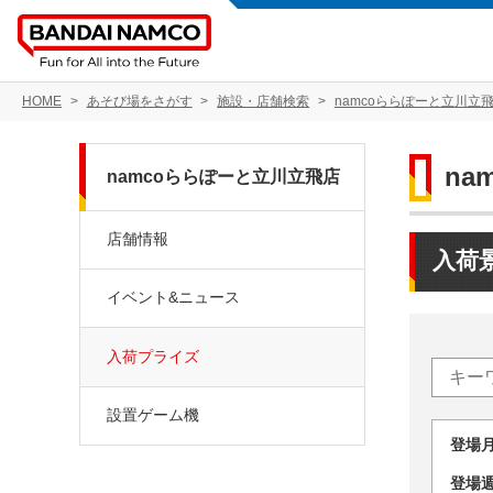
HOME
あそび場をさがす
施設・店舗検索
namcoららぽーと立川立
na
namcoららぽーと立川立飛店
店舗情報
入荷
イベント&ニュース
入荷プライズ
設置ゲーム機
登場
登場