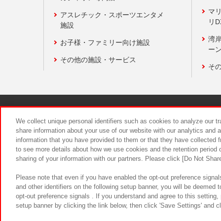
マ
アスレチック・スポーツエンタメ
リD
施設
湾
お子様・ファミリー向け施設
ーン
その他の施設・サービス
そ
関連会社
サステナビリティ
We collect unique personal identifiers such as cookies to analyze our t
share information about your use of our website with our analytics and 
information that you have provided to them or that they have collected f
食品のご提
to see more details about how we use cookies and the retention period o
sharing of your information with our partners. Please click [Do Not Shar
Please note that even if you have enabled the opt-out preference signals
and other identifiers on the following setup banner, you will be deemed 
opt-out preference signals . If you understand and agree to this setting
setup banner by clicking the link below, then click 'Save Settings' and c
©Bandai Namco Amusement Inc.
©Ba