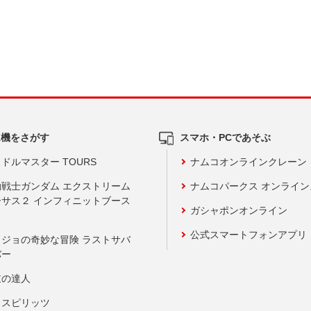
ム機をさがす
スマホ・PCであそぶ
ドルマスター TOURS
ナムコオンラインクレーン
動戦士ガンダム エクストリーム
ナムコパークス オンライ
ーサス２ インフィニットブース
ガシャポンオンライン
公式スマートフォンアプリ
ョジョの奇妙な冒険 ラストサバ
バー
鼓の達人
りスピリッツ