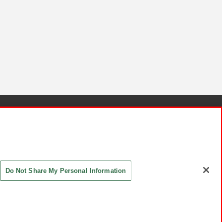
針と検証結果
お取引先さまとともに
お問い合わせ
Do Not Share My Personal Information
ASHIKI Co., Ltd. All Rights Reserved.