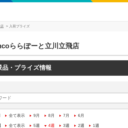
飛店
入荷プライズ
mcoららぽーと立川立飛店
景品・プライズ情報
月
全て表示
9月
8月
7月
6月
週
全て表示
5週
4週
3週
2週
1週