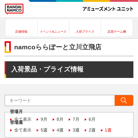
店舗情報
イベント&ニュース
入荷プライズ
設置ゲーム機
namcoららぽーと立川立飛店
入荷景品・プライズ情報
登場月
全て表示
9月
8月
7月
6月
登場週
全て表示
5週
4週
3週
2週
1週