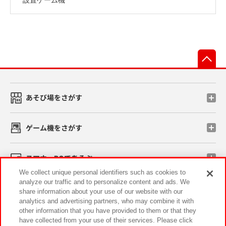
先
あそび場をさがす
ゲーム機をさがす
スマホ・PCであそぶ
We collect unique personal identifiers such as cookies to
analyze our traffic and to personalize content and ads. We
イベント・キャンペーン
share information about your use of our website with our
analytics and advertising partners, who may combine it with
other information that you have provided to them or that they
have collected from your use of their services. Please click