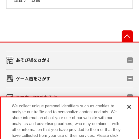
先
あそび場をさがす
ゲーム機をさがす
スマホ・PCであそぶ
We collect unique personal identifiers such as cookies to
analyze our traffic and to personalize content and ads. We
イベント・キャンペーン
share information about your use of our website with our
analytics and advertising partners, who may combine it with
other information that you have provided to them or that they
have collected from your use of their services. Please click