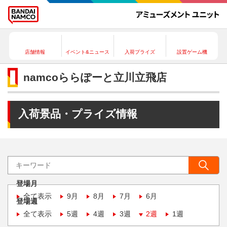
店舗情報
イベント&ニュース
入荷プライズ
設置ゲーム機
namcoららぽーと立川立飛店
入荷景品・プライズ情報
登場月
全て表示
9月
8月
7月
6月
登場週
全て表示
5週
4週
3週
2週
1週