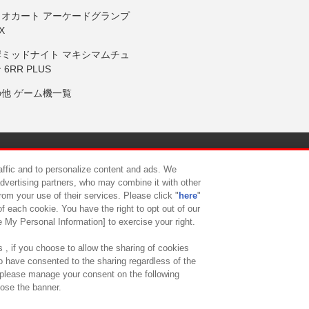
リオカート アーケードグランプ
X
岸ミッドナイト マキシマムチュ
 6RR PLUS
の他 ゲーム機一覧
サイトポリシー
プライバシーポリシー
ウェブアクセシビリティ方
raffic and to personalize content and ads. We
advertising partners, who may combine it with other
rom your use of their services. Please click "
here
"
供について
カスタマーハラスメント対応方針
よくあるご質問・
f each cookie. You have the right to opt out of our
e My Personal Information] to exercise your right.
 , if you choose to allow the sharing of cookies
to have consented to the sharing regardless of the
, please manage your consent on the following
lose the banner.
ndai Namco Amusement Lab Inc.
©Bandai Namco Experience Inc.
©HANAY