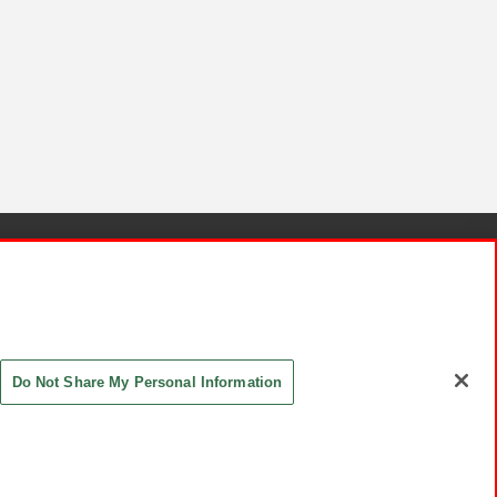
針と検証結果
お取引先さまとともに
お問い合わせ
Do Not Share My Personal Information
ASHIKI Co., Ltd. All Rights Reserved.