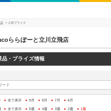
飛店
入荷プライズ
mcoららぽーと立川立飛店
景品・プライズ情報
月
全て表示
9月
8月
7月
6月
週
全て表示
5週
4週
3週
2週
1週