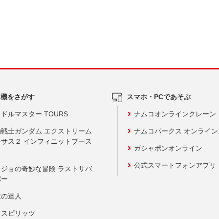
ム機をさがす
スマホ・PCであそぶ
ドルマスター TOURS
ナムコオンラインクレーン
動戦士ガンダム エクストリーム
ナムコパークス オンライ
ーサス２ インフィニットブース
ガシャポンオンライン
公式スマートフォンアプリ
ョジョの奇妙な冒険 ラストサバ
バー
鼓の達人
りスピリッツ