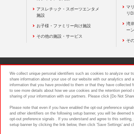
マ
アスレチック・スポーツエンタメ
リD
施設
湾
お子様・ファミリー向け施設
ーン
その他の施設・サービス
そ
関連会社
サステナビリティ
We collect unique personal identifiers such as cookies to analyze our t
share information about your use of our website with our analytics and 
information that you have provided to them or that they have collected f
食品のご提
to see more details about how we use cookies and the retention period o
sharing of your information with our partners. Please click [Do Not Shar
Please note that even if you have enabled the opt-out preference signals
and other identifiers on the following setup banner, you will be deemed 
opt-out preference signals . If you understand and agree to this setting
setup banner by clicking the link below, then click 'Save Settings' and c
©Bandai Namco Amusement Inc.
©Ba