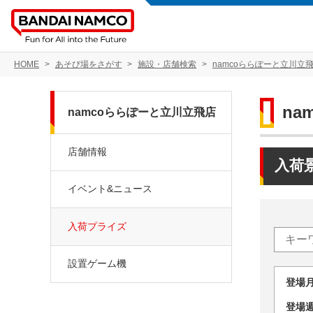
HOME
あそび場をさがす
施設・店舗検索
namcoららぽーと立川立
na
namcoららぽーと立川立飛店
店舗情報
入荷
イベント&ニュース
入荷プライズ
設置ゲーム機
登場
登場