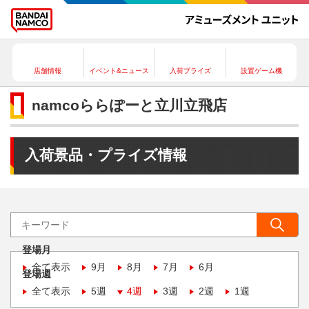
店舗情報
イベント&ニュース
入荷プライズ
設置ゲーム機
namcoららぽーと立川立飛店
入荷景品・プライズ情報
登場月
全て表示
9月
8月
7月
6月
登場週
全て表示
5週
4週
3週
2週
1週