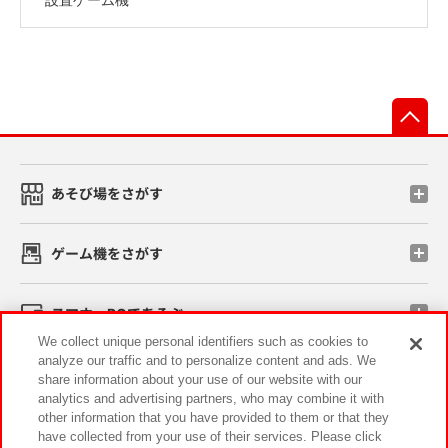
先
あそび場をさがす
ゲーム機をさがす
スマホ・PCであそぶ
We collect unique personal identifiers such as cookies to
analyze our traffic and to personalize content and ads. We
イベント・キャンペーン
share information about your use of our website with our
analytics and advertising partners, who may combine it with
other information that you have provided to them or that they
have collected from your use of their services. Please click