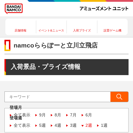
店舗情報
イベント&ニュース
入荷プライズ
設置ゲーム機
namcoららぽーと立川立飛店
入荷景品・プライズ情報
登場月
全て表示
9月
8月
7月
6月
登場週
全て表示
5週
4週
3週
2週
1週