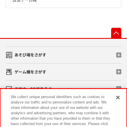
先
あそび場をさがす
ゲーム機をさがす
スマホ・PCであそぶ
We collect unique personal identifiers such as cookies to
analyze our traffic and to personalize content and ads. We
イベント・キャンペーン
share information about your use of our website with our
analytics and advertising partners, who may combine it with
other information that you have provided to them or that they
have collected from your use of their services. Please click