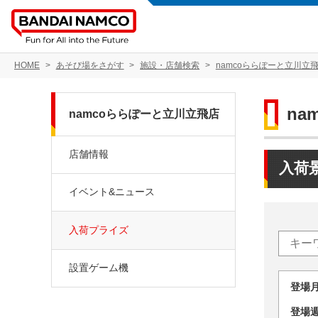
HOME
あそび場をさがす
施設・店舗検索
namcoららぽーと立川立
na
namcoららぽーと立川立飛店
店舗情報
入荷
イベント&ニュース
入荷プライズ
設置ゲーム機
登場
登場