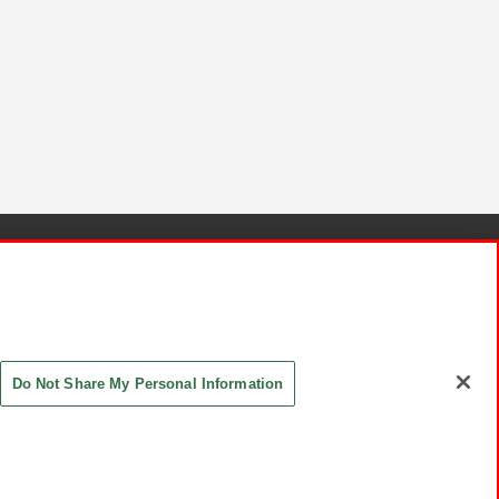
針と検証結果
お取引先さまとともに
お問い合わせ
Do Not Share My Personal Information
ASHIKI Co., Ltd. All Rights Reserved.