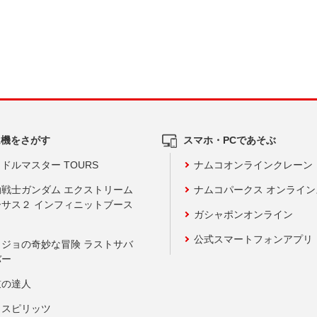
ム機をさがす
スマホ・PCであそぶ
ドルマスター TOURS
ナムコオンラインクレーン
動戦士ガンダム エクストリーム
ナムコパークス オンライ
ーサス２ インフィニットブース
ガシャポンオンライン
公式スマートフォンアプリ
ョジョの奇妙な冒険 ラストサバ
バー
鼓の達人
りスピリッツ