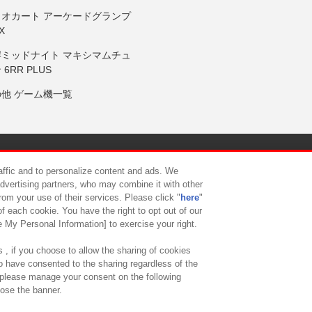
リオカート アーケードグランプ
X
岸ミッドナイト マキシマムチュ
 6RR PLUS
の他 ゲーム機一覧
サイトポリシー
プライバシーポリシー
ウェブアクセシビリティ方
raffic and to personalize content and ads. We
advertising partners, who may combine it with other
rom your use of their services. Please click "
here
"
供について
カスタマーハラスメント対応方針
よくあるご質問・
f each cookie. You have the right to opt out of our
e My Personal Information] to exercise your right.
 , if you choose to allow the sharing of cookies
to have consented to the sharing regardless of the
, please manage your consent on the following
lose the banner.
ndai Namco Amusement Lab Inc.
©Bandai Namco Experience Inc.
©HANAY