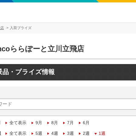
飛店
入荷プライズ
mcoららぽーと立川立飛店
景品・プライズ情報
月
全て表示
9月
8月
7月
6月
週
全て表示
5週
4週
3週
2週
1週