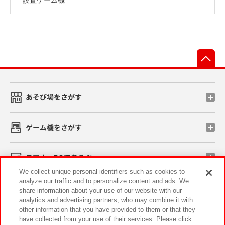
先
あそび場をさがす
ゲーム機をさがす
スマホ・PCであそぶ
We collect unique personal identifiers such as cookies to
analyze our traffic and to personalize content and ads. We
イベント・キャンペーン
share information about your use of our website with our
analytics and advertising partners, who may combine it with
other information that you have provided to them or that they
have collected from your use of their services. Please click