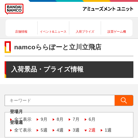
店舗情報
イベント&ニュース
入荷プライズ
設置ゲーム機
namcoららぽーと立川立飛店
入荷景品・プライズ情報
登場月
全て表示
9月
8月
7月
6月
登場週
全て表示
5週
4週
3週
2週
1週