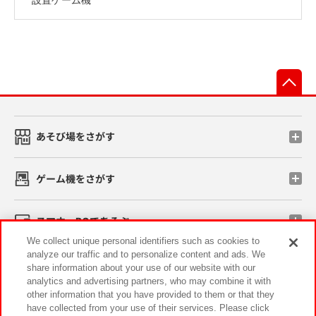
先
あそび場をさがす
ゲーム機をさがす
スマホ・PCであそぶ
We collect unique personal identifiers such as cookies to
analyze our traffic and to personalize content and ads. We
イベント・キャンペーン
share information about your use of our website with our
analytics and advertising partners, who may combine it with
other information that you have provided to them or that they
have collected from your use of their services. Please click