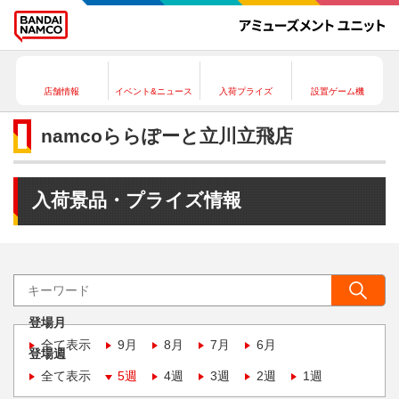
店舗情報
イベント&ニュース
入荷プライズ
設置ゲーム機
namcoららぽーと立川立飛店
入荷景品・プライズ情報
登場月
全て表示
9月
8月
7月
6月
登場週
全て表示
5週
4週
3週
2週
1週