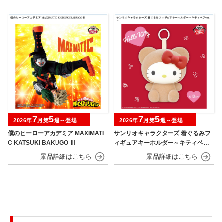
7
5
7
5
2026年
月第
週～登場
2026年
月第
週～登場
僕のヒーローアカデミア MAXIMATI
サンリオキャラクターズ 着ぐるみフ
C KATSUKI BAKUGO Ⅲ
ィギュアキーホルダー～キティベアv
er.～