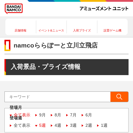
店舗情報
イベント&ニュース
入荷プライズ
設置ゲーム機
namcoららぽーと立川立飛店
入荷景品・プライズ情報
登場月
全て表示
9月
8月
7月
6月
登場週
全て表示
5週
4週
3週
2週
1週