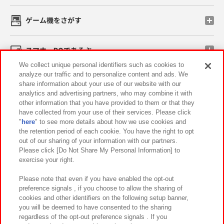
ゲーム機をさがす
スマホ・PCであそぶ
We collect unique personal identifiers such as cookies to
analyze our traffic and to personalize content and ads. We
イベント・キャンペーン
share information about your use of our website with our
analytics and advertising partners, who may combine it with
other information that you have provided to them or that they
have collected from your use of their services. Please click
"
here
" to see more details about how we use cookies and
関連会社
サステナビリティ
サイトポリシー
the retention period of each cookie. You have the right to opt
out of our sharing of your information with our partners.
プライバシーポリシー
ウェブアクセシビリティ方針と検証結果
Please click [Do Not Share My Personal Information] to
exercise your right.
お取引先さまとともに
食品のご提供について
カスタマーハラスメント対応方針
よくあるご質問・お問い合わせ
Please note that even if you have enabled the opt-out
preference signals , if you choose to allow the sharing of
cookies and other identifiers on the following setup banner,
you will be deemed to have consented to the sharing
regardless of the opt-out preference signals . If you