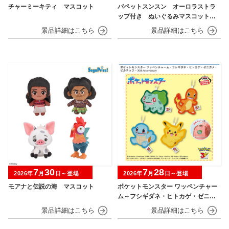
チャーミーキティ マスコット
パペットスンスン オーロラストラ
ップ付き ぬいぐるみマスコット
フルーツver.
7
30
7
28
2026年
月
日～登場
2026年
月
日～登場
モアナと伝説の海 マスコット
ポケットモンスター ワッペンチャー
ム～フシギダネ・ヒトカゲ・ゼニガ
メ・ピカチュウ～30th Anniversary