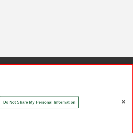
針と検証結果
お取引先さまとともに
お問い合わせ
Do Not Share My Personal Information
ASHIKI Co., Ltd. All Rights Reserved.