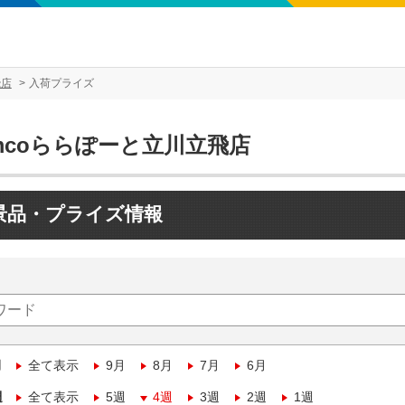
飛店
入荷プライズ
mcoららぽーと立川立飛店
景品・プライズ情報
月
全て表示
9月
8月
7月
6月
週
全て表示
5週
4週
3週
2週
1週