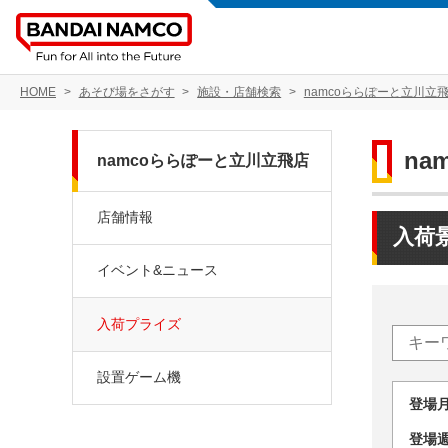
HOME
あそび場をさがす
施設・店舗検索
namcoららぽーと立川立
na
namcoららぽーと立川立飛店
店舗情報
入荷
イベント&ニュース
入荷プライズ
設置ゲーム機
登場
登場