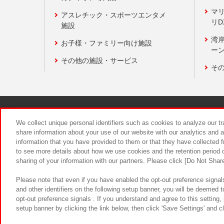
マ
アスレチック・スポーツエンタメ
リD
施設
湾
お子様・ファミリー向け施設
ーン
その他の施設・サービス
そ
関連会社
サステナビリティ
We collect unique personal identifiers such as cookies to analyze our t
share information about your use of our website with our analytics and 
information that you have provided to them or that they have collected f
食品のご提
to see more details about how we use cookies and the retention period o
sharing of your information with our partners. Please click [Do Not Shar
Please note that even if you have enabled the opt-out preference signals
and other identifiers on the following setup banner, you will be deemed 
opt-out preference signals . If you understand and agree to this setting
setup banner by clicking the link below, then click 'Save Settings' and c
©Bandai Namco Amusement Inc.
©Ba