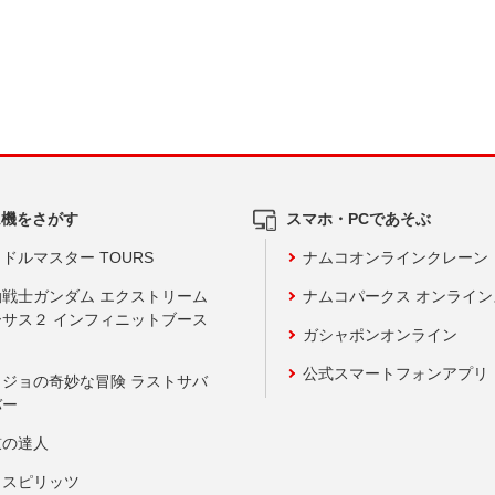
ム機をさがす
スマホ・PCであそぶ
ドルマスター TOURS
ナムコオンラインクレーン
動戦士ガンダム エクストリーム
ナムコパークス オンライ
ーサス２ インフィニットブース
ガシャポンオンライン
公式スマートフォンアプリ
ョジョの奇妙な冒険 ラストサバ
バー
鼓の達人
りスピリッツ