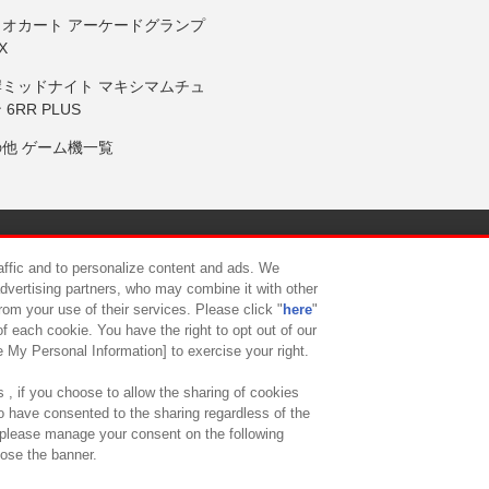
リオカート アーケードグランプ
X
岸ミッドナイト マキシマムチュ
 6RR PLUS
の他 ゲーム機一覧
サイトポリシー
プライバシーポリシー
ウェブアクセシビリティ方
raffic and to personalize content and ads. We
advertising partners, who may combine it with other
rom your use of their services. Please click "
here
"
供について
カスタマーハラスメント対応方針
よくあるご質問・
f each cookie. You have the right to opt out of our
e My Personal Information] to exercise your right.
 , if you choose to allow the sharing of cookies
to have consented to the sharing regardless of the
, please manage your consent on the following
lose the banner.
ndai Namco Amusement Lab Inc.
©Bandai Namco Experience Inc.
©HANAY