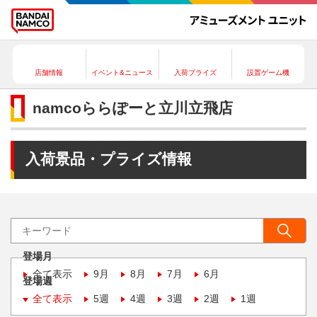
店舗情報
イベント&ニュース
入荷プライズ
設置ゲーム機
namcoららぽーと立川立飛店
入荷景品・プライズ情報
登場月
全て表示
9月
8月
7月
6月
登場週
全て表示
5週
4週
3週
2週
1週