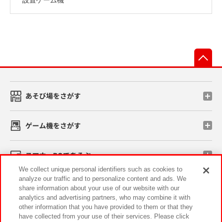
先
あそび場をさがす
ゲーム機をさがす
スマホ・PCであそぶ
We collect unique personal identifiers such as cookies to
analyze our traffic and to personalize content and ads. We
イベント・キャンペーン
share information about your use of our website with our
analytics and advertising partners, who may combine it with
other information that you have provided to them or that they
have collected from your use of their services. Please click