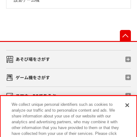
先
あそび場をさがす
ゲーム機をさがす
スマホ・PCであそぶ
We collect unique personal identifiers such as cookies to
analyze our traffic and to personalize content and ads. We
イベント・キャンペーン
share information about your use of our website with our
analytics and advertising partners, who may combine it with
other information that you have provided to them or that they
have collected from your use of their services. Please click