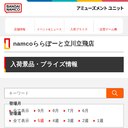
店舗情報
イベント&ニュース
入荷プライズ
設置ゲーム機
namcoららぽーと立川立飛店
入荷景品・プライズ情報
登場月
全て表示
9月
8月
7月
6月
登場週
全て表示
5週
4週
3週
2週
1週