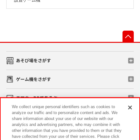
先
あそび場をさがす
ゲーム機をさがす
スマホ・PCであそぶ
We collect unique personal identifiers such as cookies to
analyze our traffic and to personalize content and ads. We
イベント・キャンペーン
share information about your use of our website with our
analytics and advertising partners, who may combine it with
other information that you have provided to them or that they
have collected from your use of their services. Please click