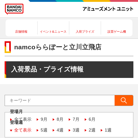
店舗情報
イベント&ニュース
入荷プライズ
設置ゲーム機
namcoららぽーと立川立飛店
入荷景品・プライズ情報
登場月
全て表示
9月
8月
7月
6月
登場週
全て表示
5週
4週
3週
2週
1週