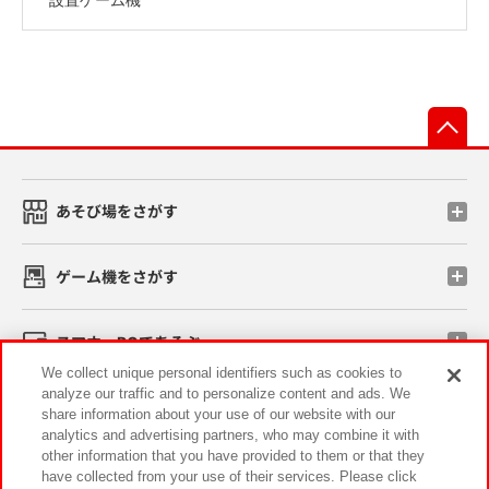
先
あそび場をさがす
ゲーム機をさがす
スマホ・PCであそぶ
We collect unique personal identifiers such as cookies to
analyze our traffic and to personalize content and ads. We
イベント・キャンペーン
share information about your use of our website with our
analytics and advertising partners, who may combine it with
other information that you have provided to them or that they
have collected from your use of their services. Please click