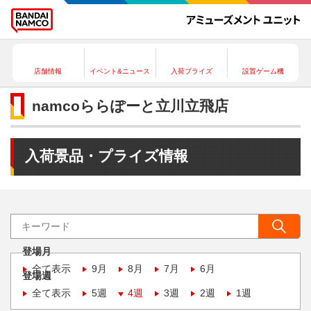
店舗情報
イベント&ニュース
入荷プライズ
設置ゲーム機
namcoららぽーと立川立飛店
入荷景品・プライズ情報
登場月
全て表示
9月
8月
7月
6月
登場週
全て表示
5週
4週
3週
2週
1週