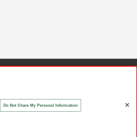
針と検証結果
お取引先さまとともに
お問い合わせ
Do Not Share My Personal Information
ASHIKI Co., Ltd. All Rights Reserved.