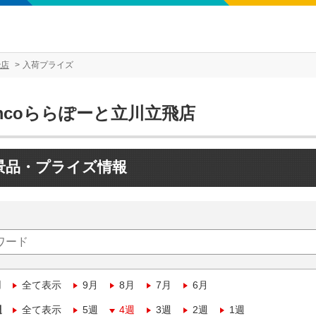
飛店
入荷プライズ
mcoららぽーと立川立飛店
景品・プライズ情報
月
全て表示
9月
8月
7月
6月
週
全て表示
5週
4週
3週
2週
1週