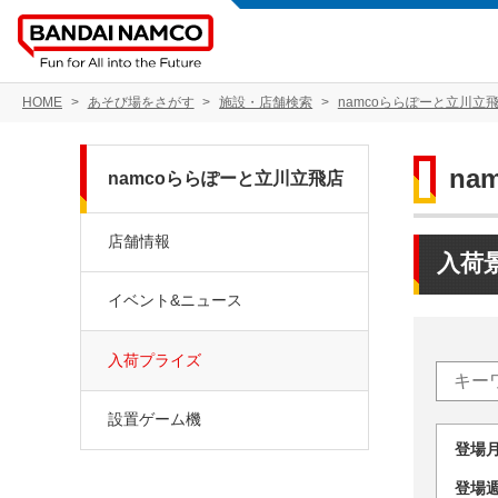
HOME
あそび場をさがす
施設・店舗検索
namcoららぽーと立川立
na
namcoららぽーと立川立飛店
店舗情報
入荷
イベント&ニュース
入荷プライズ
設置ゲーム機
登場
登場