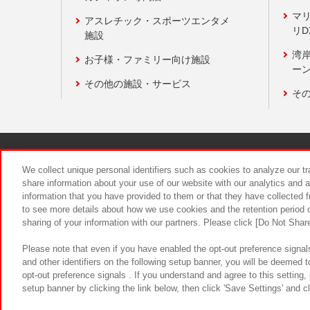
マ
アスレチック・スポーツエンタメ
リD
施設
湾
お子様・ファミリー向け施設
ーン
その他の施設・サービス
そ
関連会社
サステナビリティ
We collect unique personal identifiers such as cookies to analyze our t
share information about your use of our website with our analytics and 
information that you have provided to them or that they have collected f
食品のご提
to see more details about how we use cookies and the retention period o
sharing of your information with our partners. Please click [Do Not Shar
Please note that even if you have enabled the opt-out preference signals
and other identifiers on the following setup banner, you will be deemed 
opt-out preference signals . If you understand and agree to this setting
setup banner by clicking the link below, then click 'Save Settings' and c
©Bandai Namco Amusement Inc.
©Ba