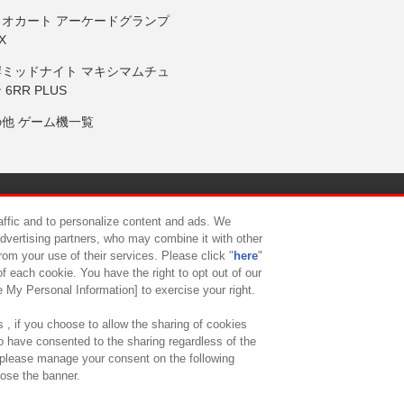
リオカート アーケードグランプ
X
岸ミッドナイト マキシマムチュ
 6RR PLUS
の他 ゲーム機一覧
サイトポリシー
プライバシーポリシー
ウェブアクセシビリティ方
raffic and to personalize content and ads. We
advertising partners, who may combine it with other
rom your use of their services. Please click "
here
"
供について
カスタマーハラスメント対応方針
よくあるご質問・
f each cookie. You have the right to opt out of our
e My Personal Information] to exercise your right.
 , if you choose to allow the sharing of cookies
to have consented to the sharing regardless of the
, please manage your consent on the following
lose the banner.
ndai Namco Amusement Lab Inc.
©Bandai Namco Experience Inc.
©HANAY