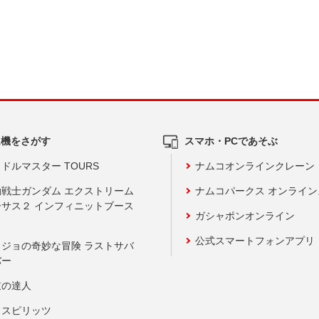
ム機をさがす
スマホ・PCであそぶ
ドルマスター TOURS
ナムコオンラインクレーン
動戦士ガンダム エクストリーム
ナムコパークス オンライ
ーサス２ インフィニットブース
ガシャポンオンライン
公式スマートフォンアプリ
ョジョの奇妙な冒険 ラストサバ
バー
鼓の達人
りスピリッツ