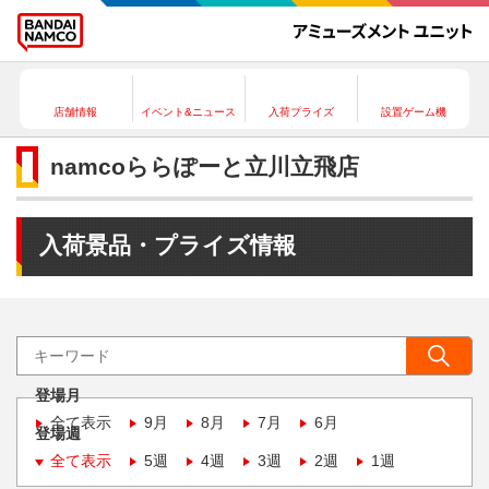
店舗情報
イベント&ニュース
入荷プライズ
設置ゲーム機
namcoららぽーと立川立飛店
入荷景品・プライズ情報
登場月
全て表示
9月
8月
7月
6月
登場週
全て表示
5週
4週
3週
2週
1週