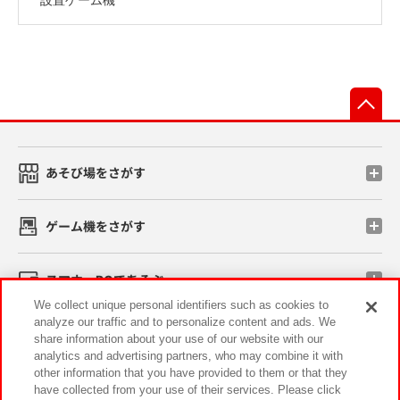
先
あそび場をさがす
ゲーム機をさがす
スマホ・PCであそぶ
We collect unique personal identifiers such as cookies to
analyze our traffic and to personalize content and ads. We
イベント・キャンペーン
share information about your use of our website with our
analytics and advertising partners, who may combine it with
other information that you have provided to them or that they
have collected from your use of their services. Please click