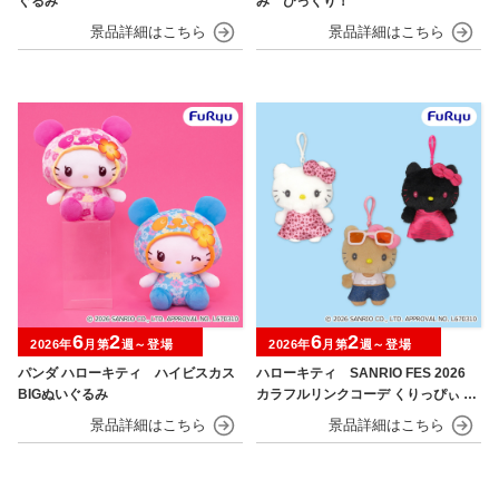
ぐるみ
み びっくり！
6
2
6
2
2026年
月第
週～登場
2026年
月第
週～登場
パンダ ハローキティ ハイビスカス
ハローキティ SANRIO FES 2026
BIGぬいぐるみ
カラフルリンクコーデ くりっぴぃ ぬ
いぐるみ