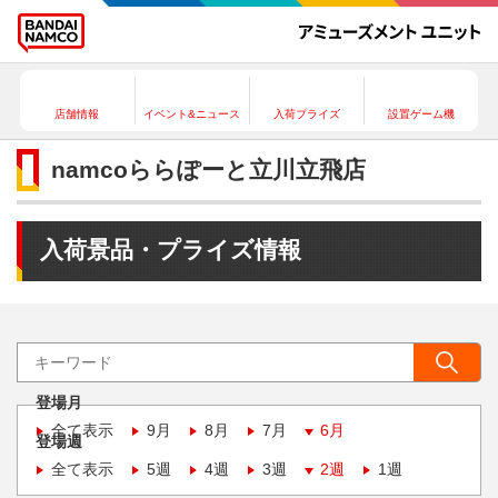
店舗情報
イベント&ニュース
入荷プライズ
設置ゲーム機
namcoららぽーと立川立飛店
入荷景品・プライズ情報
登場月
全て表示
9月
8月
7月
6月
登場週
全て表示
5週
4週
3週
2週
1週