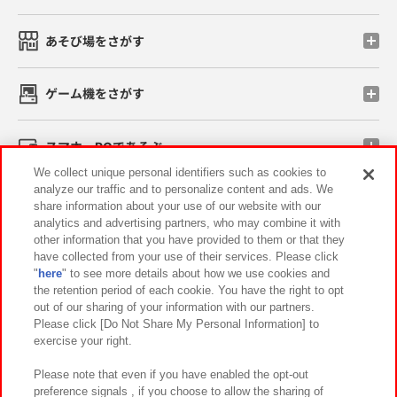
あそび場をさがす
ゲーム機をさがす
スマホ・PCであそぶ
We collect unique personal identifiers such as cookies to
analyze our traffic and to personalize content and ads. We
イベント・キャンペーン
share information about your use of our website with our
analytics and advertising partners, who may combine it with
other information that you have provided to them or that they
have collected from your use of their services. Please click
"
here
" to see more details about how we use cookies and
関連会社
サステナビリティ
サイトポリシー
the retention period of each cookie. You have the right to opt
out of our sharing of your information with our partners.
プライバシーポリシー
ウェブアクセシビリティ方針と検証結果
Please click [Do Not Share My Personal Information] to
exercise your right.
お取引先さまとともに
食品のご提供について
カスタマーハラスメント対応方針
よくあるご質問・お問い合わせ
Please note that even if you have enabled the opt-out
preference signals , if you choose to allow the sharing of