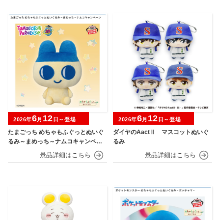
6
12
6
12
2026年
月
日～登場
2026年
月
日～登場
たまごっち めちゃもふぐっとぬいぐ
ダイヤのAactⅡ マスコットぬいぐ
るみ～まめっち～ナムコキャンペー
るみ
ン