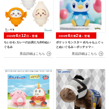
6
12
6
2
2026年
月
日～登場
2026年
月第
週～登場
ちいかわ カレーのお供たちBIGぬい
ポケットモンスター めちゃもふぐっ
ぐるみ
とぬいぐるみ～ポッチャマ～