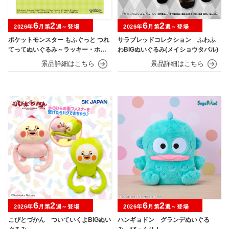
6
2
6
2
2026年
月第
週～登場
2026年
月第
週～登場
ポケットモンスター もふぐっと つれ
サラブレッドコレクション ふわふ
てってぬいぐるみ～ラッキー・ホゲ
わBIGぬいぐるみ(メイショウタバル)
ータ～
6
2
6
2
2026年
月第
週～登場
2026年
月第
週～登場
こびとづかん ついていくよBIGぬい
ハンギョドン グランデぬいぐる